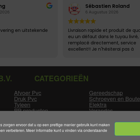
ng
Sébastien Roland
 2026
6 Augustus 2026
evering en uitstekende
Livraison rapide et produit de qual
eu un défaut dans le tuyau livré, 
remplacé directement, service
excellent!! Je n'hésiterai pas à
recommander
B.V.
CATEGORIEËN
Afvoer Pvc
Gereedschap
Druk Pvc
Schroeven en Bout
Tyleen
Elektra
PP producten
Verandas
Las producten
Zwembad
GLW producten
Overige
zorgen ervoor dat u op een prettige manier gebruik kunt maken
n verbeteren. Meer informatie kunt u vinden via onderstaande