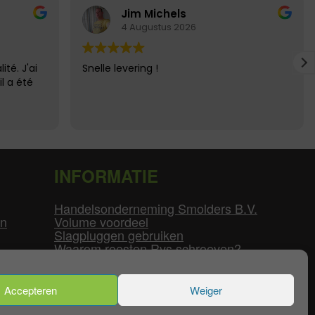
Jim Michels
4 Augustus 2026
ité. J'ai
Snelle levering !
il a été
INFORMATIE
Handelsonderneming Smolders B.V.
en
Volume voordeel
Slagpluggen gebruiken
Waarom roesten Rvs schroeven?
Schroefdraad tabel
Pvc-buizen diameters
Flenzen tabel
Accepteren
Weiger