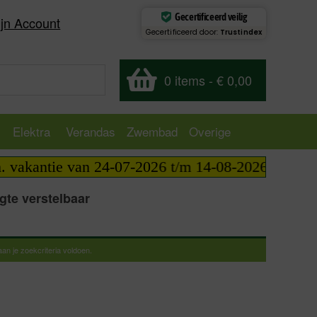
Gecertificeerd veilig
jn Account
Gecertificeerd door:
Trustindex
0 items
-
€ 0,00
Elektra
Verandas
Zwembad
Overige
akantie van 24-07-2026 t/m 14-08-2026 telefonisch
gte verstelbaar
n je zoekcriteria voldoen.