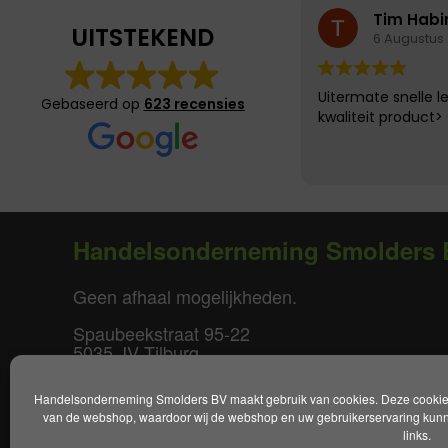
Tim Habi
UITSTEKEND
6 Augustus
Uitermate snelle l
Gebaseerd op
623 recensies
kwaliteit product>
Handelsonderneming Smolders 
Geen afhaal mogelijkheden.
Spaubeekstraat 95-22
5035 JV Tilburg
T. +31(0)85-0640877
Handelsonderneming Smolders BV maakt gebruik van cookies. Deze cookies 
E.
info@smoldersbv.nl
van de webshop, waardoor wij de webshop en uw gebruikerservaring kunne
links.