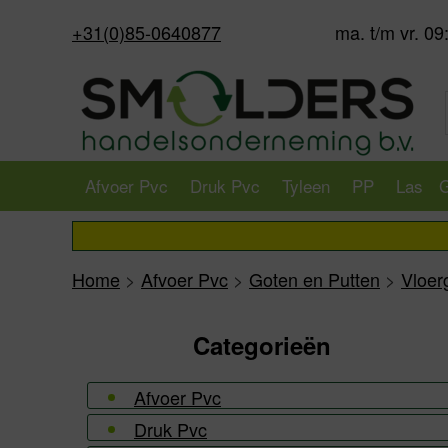
+31(0)85-0640877
ma. t/m vr. 09
Afvoer Pvc
Druk Pvc
Tyleen
PP
Las
G
Home
>
Afvoer Pvc
>
Goten en Putten
>
Vloer
Categorieën
Afvoer Pvc
Druk Pvc