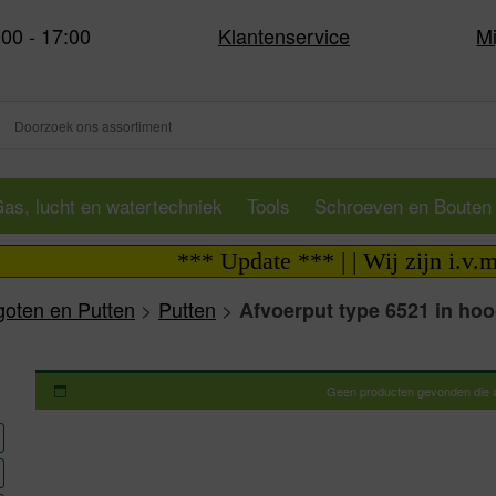
:00 - 17:00
Klantenservice
Mi
as, lucht en watertechniek
Tools
Schroeven en Bouten
*** Update *** | | Wij zijn i.v.m. v
goten en Putten
>
Putten
>
Afvoerput type 6521 in hoo
Geen producten gevonden die aa