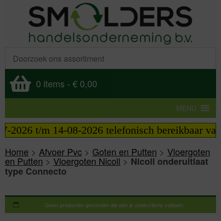
0 items
-
€ 0,00
MENU
7-2026 t/m 14-08-2026 telefonisch bereikbaar van 
Home
>
Afvoer Pvc
>
Goten en Putten
>
Vloergoten
en Putten
>
Vloergoten Nicoll
>
Nicoll onderuitlaat
type Connecto
Geen producten gevonden die aan je zoekcriteria voldoen.