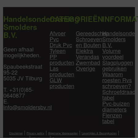
Handelsonderneming
CATEGORIEËN
INFORMA
Smolders
Afvoer
Gereedschap
Handelsonder
B.V.
Pvc
Schroeven
Smolders
Druk Pvc
en Bouten
B.V.
Geen afhaal
Tyleen
Elektra
Volume
mogelijkheden.
PP
Verandas
voordeel
producten
Zwembad
Slagpluggen
Spaubeekstraat
Las
Overige
gebruiken
95-22
producten
Waarom
5035 JV Tilburg
GLW
roesten Rvs
producten
schroeven?
T. +31(0)85-
Schroefdraad
0640877
tabel
E.
Pvc-buizen
info@smoldersbv.nl
diameters
Flenzen
tabel
|
|
|
|
Disclaimer
Privacy policy
Algemene Voorwaarden
Levertijden & Bezorgkosten
|
|