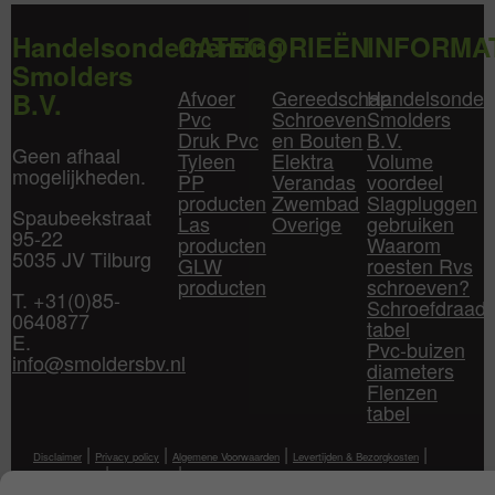
Handelsonderneming
CATEGORIEËN
INFORMA
Smolders
Afvoer
Gereedschap
Handelsonder
B.V.
Pvc
Schroeven
Smolders
Druk Pvc
en Bouten
B.V.
Geen afhaal
Tyleen
Elektra
Volume
mogelijkheden.
PP
Verandas
voordeel
producten
Zwembad
Slagpluggen
Spaubeekstraat
Las
Overige
gebruiken
95-22
producten
Waarom
5035 JV Tilburg
GLW
roesten Rvs
producten
schroeven?
T. +31(0)85-
Schroefdraad
0640877
tabel
E.
Pvc-buizen
info@smoldersbv.nl
diameters
Flenzen
tabel
|
|
|
|
Disclaimer
Privacy policy
Algemene Voorwaarden
Levertijden & Bezorgkosten
|
|
Klantenservice
Mijn Account
Contact