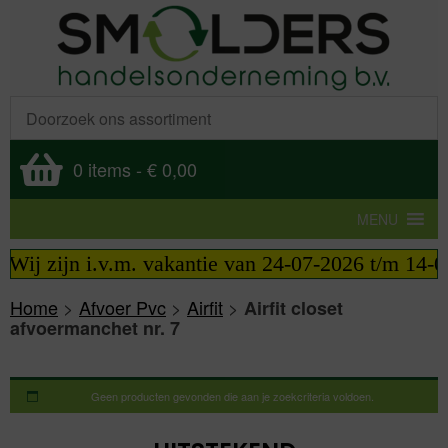
0 items
-
€ 0,00
MENU
Wij zijn i.v.m. vakantie van 24-07-2026 t/m 14-08
Home
>
Afvoer Pvc
>
Airfit
>
Airfit closet
afvoermanchet nr. 7
Geen producten gevonden die aan je zoekcriteria voldoen.