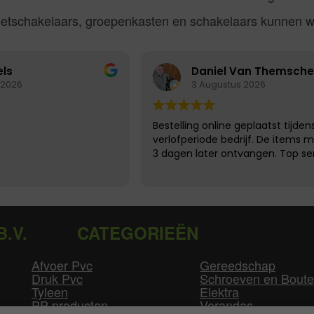
eetschakelaars, groepenkasten en schakelaars kunnen wi
els
Daniel Van Themsche
 2026
3 Augustus 2026
Bestelling online geplaatst tijden
verlofperiode bedrijf. De items m
3 dagen later ontvangen. Top ser
B.V.
CATEGORIEËN
Afvoer Pvc
Gereedschap
Druk Pvc
Schroeven en Bout
Tyleen
Elektra
PP producten
Verandas