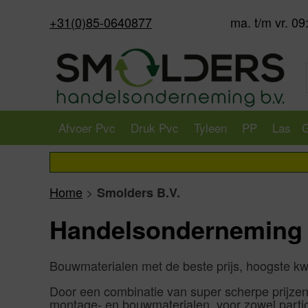
+31(0)85-0640877
ma. t/m vr. 09
Afvoer Pvc
Druk Pvc
Tyleen
PP
Las
G
Home
>
Smolders B.V.
Handelsonderneming S
Bouwmaterialen met de beste prijs, hoogste kwa
Door een combinatie van super scherpe prijzen, 
montage- en bouwmaterialen, voor zowel particul