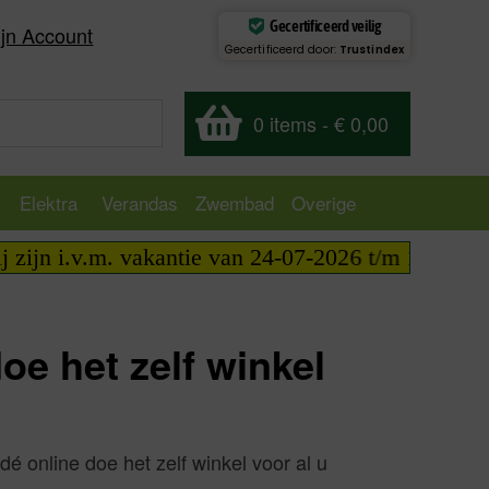
Gecertificeerd veilig
jn Account
Gecertificeerd door:
Trustindex
0 items
-
€ 0,00
Elektra
Verandas
Zwembad
Overige
jn i.v.m. vakantie van 24-07-2026 t/m 14-08-2026 
e het zelf winkel
dé online doe het zelf winkel voor al u