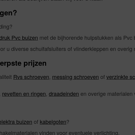
ggen?
iding?
druk Pvc buizen
met de bijhorende hulpstukken als Pvc 
r u diverse schuifafsluiters of vlinderkleppen en overig 
rpste prijzen
liteit
Rvs schroeven
,
messing schroeven
of
verzinkte s
,
revetten en ringen
,
draadeinden
en overige materialen 
elektra buizen
of
kabelgoten
?
hakelmaterialen vinden voor eventuele verlichting.