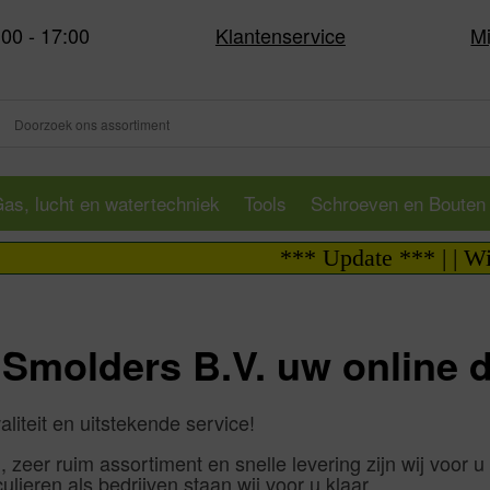
:00 - 17:00
Klantenservice
Mi
as, lucht en watertechniek
Tools
Schroeven en Bouten
*** Update *** | | Wij zi
molders B.V. uw online do
liteit en uitstekende service!
zeer ruim assortiment en snelle levering zijn wij voor u 
ieren als bedrijven staan wij voor u klaar.