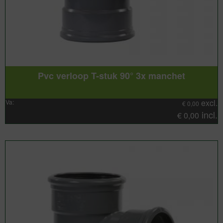
Pvc verloop T-stuk 90° 3x manchet
excl.
Va:
€
0,00
incl.
€
0,00