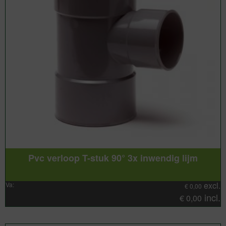
Pvc verloop T-stuk 90° 3x inwendig lijm
excl.
Va:
€
0,00
incl.
€
0,00