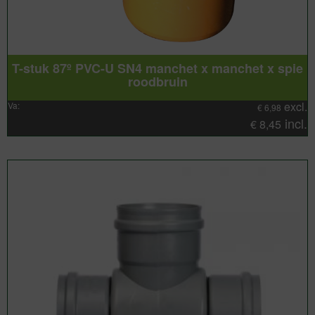
T-stuk 87º PVC-U SN4 manchet x manchet x spie
roodbruin
excl.
Va:
€
6,98
incl.
€
8,45