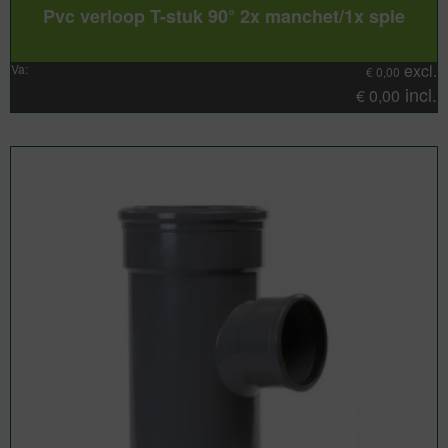
Pvc verloop T-stuk 90° 2x manchet/1x spie
excl.
Va:
€
0,00
incl.
€
0,00