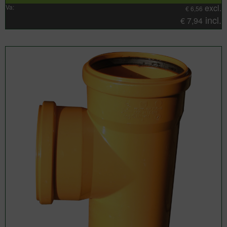
excl.
Va:
€
6,56
incl.
€
7,94