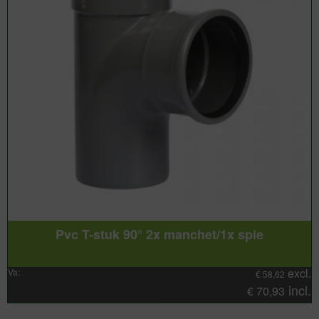
Pvc T-stuk 90° 2x manchet/1x spie
excl.
Va:
€
58,62
incl.
€
70,93