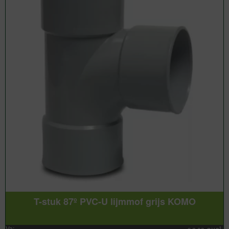
T-stuk 87º PVC-U lijmmof grijs KOMO
Va: