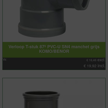
Verloop T-stuk 87º PVC-U SN4 manchet grijs
KOMO/BENOR
excl.
Va:
€
16,46
incl.
€
19,92