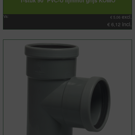
T-stuk 90° PVC-U lijmmof grijs KOMO
excl.
Va:
€
5,06
incl.
€
6,12