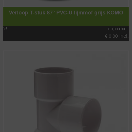
Verloop T-stuk 87º PVC-U lijmmof grijs KOMO
excl.
Va:
€
0,00
incl.
€
0,00