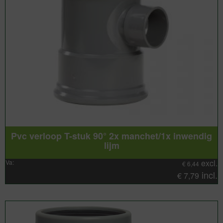
Pvc verloop T-stuk 90° 2x manchet/1x inwendig
lijm
excl.
Va:
€
6,44
incl.
€
7,79