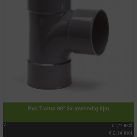
Pvc T-stuk 90° 3x inwendig lijm
excl.
Va:
€
1,77
incl.
€
2,14