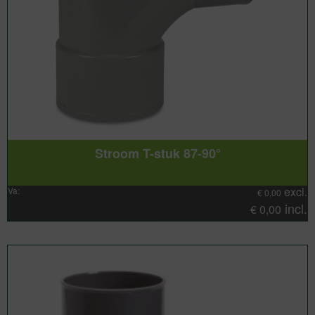
Stroom T-stuk 87-90°
excl.
Va:
€
0,00
incl.
€
0,00