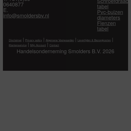
Schroefdraad
0640877
tabel
E.
Pvc-buizen
info@smoldersbv.nl
diameters
Flenzen
tabel
|
|
|
|
Disclaimer
Privacy policy
Algemene Voorwaarden
Levertijden & Bezorgkosten
|
|
Klantenservice
Mijn Account
Contact
Handelsonderneming Smolders B.V. 2026