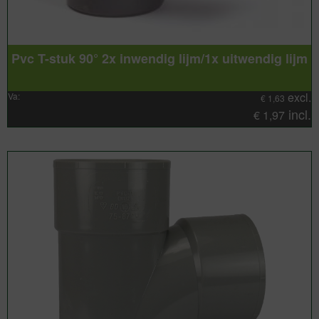
Pvc T-stuk 90° 2x inwendig lijm/1x uitwendig lijm
excl.
Va:
€
1,63
incl.
€
1,97