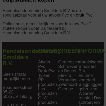
Handelsonderneming Smolders B.V. is de
speciaalzaak voor al uw afvoer Pvc en
druk Pvc
.
Online snel, gemakkelijk en voordelig uw Pvc T-
stukken kopen doet u uiteraard bij
Handelsonderneming Smolders B.V.
Handelsonderneming
CATEGORIEËN
INFORMA
Smolders
Afvoer
Gereedschap
Handelsonder
B.V.
Pvc
Schroeven
Smolders
Druk Pvc
en Bouten
B.V.
Geen afhaal
Tyleen
Elektra
Volume
mogelijkheden.
PP
Verandas
voordeel
producten
Zwembad
Slagpluggen
Spaubeekstraat
Las
Overige
gebruiken
95-22
producten
Waarom
5035 JV Tilburg
GLW
roesten Rvs
producten
schroeven?
T. +31(0)85-