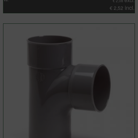
excl.
€
2,08
incl.
€
2,52