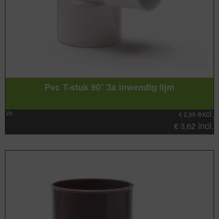
Pvc T-stuk 90° 3x inwendig lijm
excl.
Va:
€
2,99
incl.
€
3,62