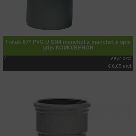
T-stuk 87º PVC-U SN4 manchet x manchet x spie
grijs KOMO/BENOR
excl.
Va:
€
5,00
incl.
€
6,05