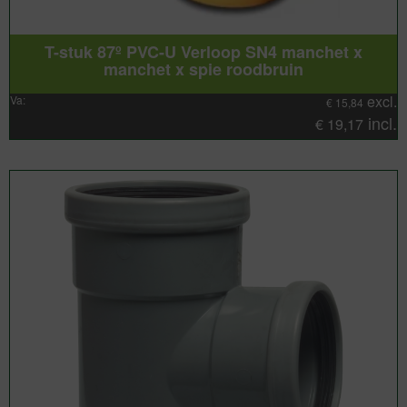
T-stuk 87º PVC-U Verloop SN4 manchet x
manchet x spie roodbruin
excl.
Va:
€
15,84
incl.
€
19,17