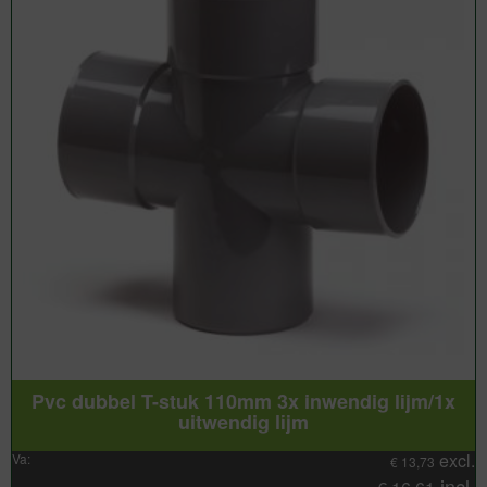
Pvc dubbel T-stuk 110mm 3x inwendig lijm/1x
uitwendig lijm
excl.
Va:
€
13,73
incl.