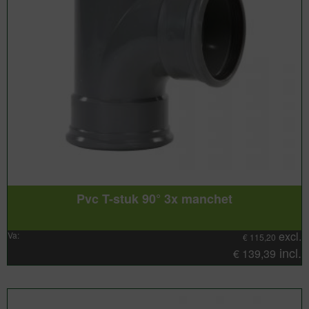
Pvc T-stuk 90° 3x manchet
excl.
Va:
€
115,20
incl.
€
139,39