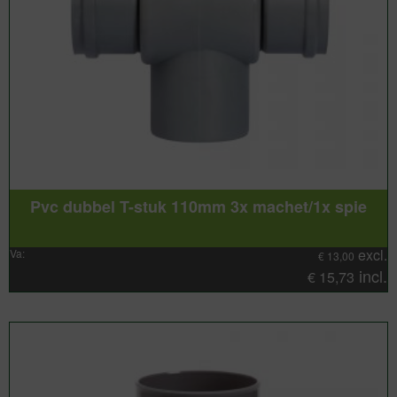
Pvc dubbel T-stuk 110mm 3x machet/1x spie
excl.
Va:
€
13,00
incl.
€
15,73