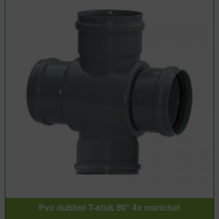
Pvc dubbel T-stuk 90° 4x manchet