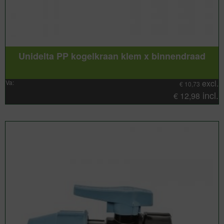
Unidelta PP kogelkraan klem x binnendraad
excl.
Va:
€
10,73
incl.
€
12,98