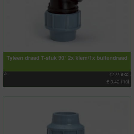
Tyleen draad T-stuk 90° 2x klem/1x buitendraad
excl.
Va:
€
2,83
incl.
€
3,42