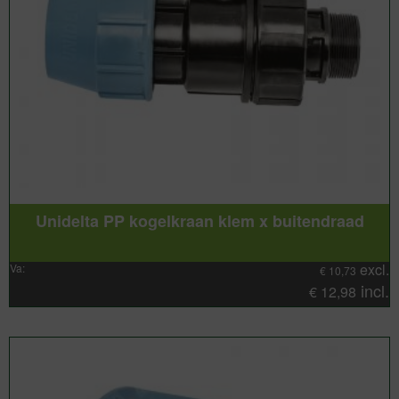
Unidelta PP kogelkraan klem x buitendraad
excl.
Va:
€
10,73
incl.
€
12,98