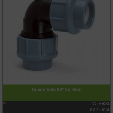
Tyleen knie 90° 2x klem
excl.
Va:
€
2,10
incl.
€
2,54