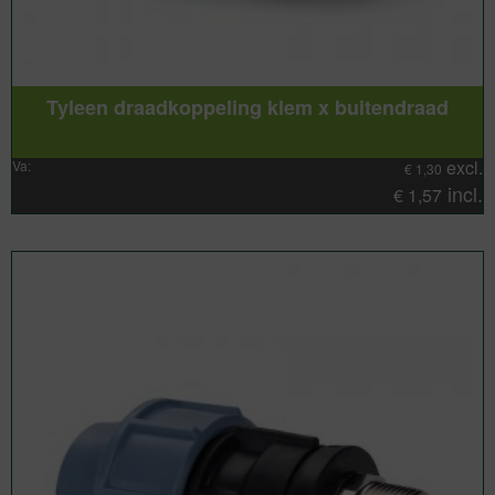
Tyleen draadkoppeling klem x buitendraad
excl.
Va:
€
1,30
incl.
€
1,57