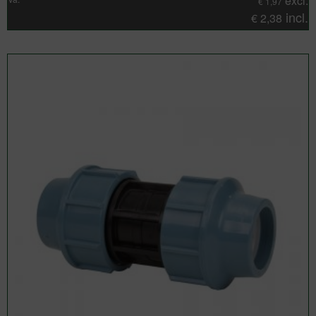
excl.
€
1,97
incl.
€
2,38