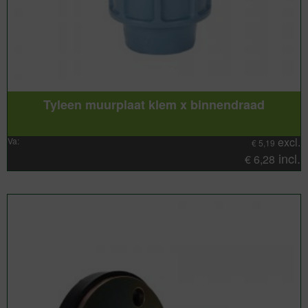
Tyleen muurplaat klem x binnendraad
excl.
Va:
€
5,19
incl.
€
6,28