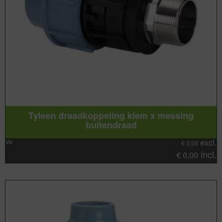
Tyleen draadkoppeling klem x messing
buitendraad
excl.
Va:
€
0,00
incl.
€
0,00