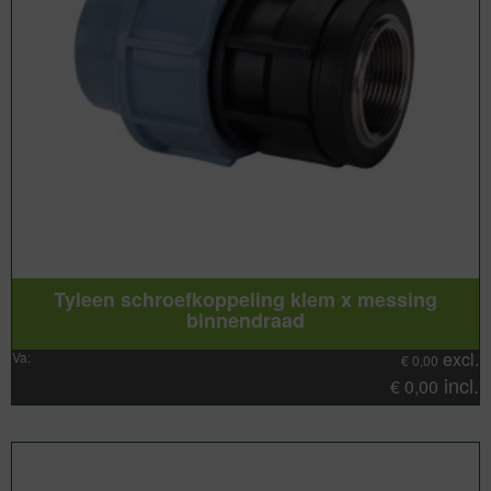
Tyleen schroefkoppeling klem x messing
binnendraad
excl.
Va:
€
0,00
incl.
€
0,00