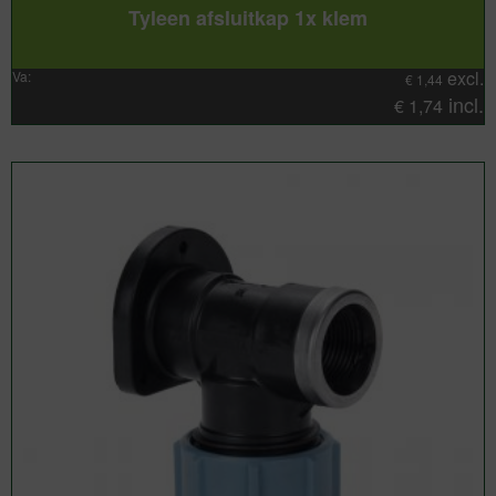
Tyleen afsluitkap 1x klem
excl.
Va:
€
1,44
incl.
€
1,74