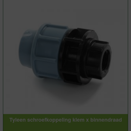
Tyleen schroefkoppeling klem x binnendraad