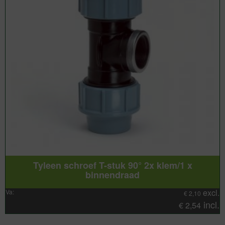
Tyleen schroef T-stuk 90° 2x klem/1 x
binnendraad
excl.
Va:
€
2,10
incl.
€
2,54