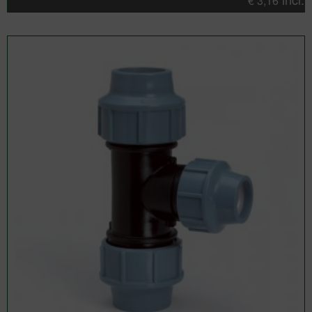
€
3,16