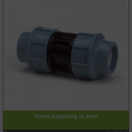
Tyleen koppeling 2x klem
Va: