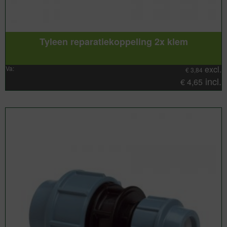
Tyleen reparatiekoppeling 2x klem
excl.
Va:
€
3,84
incl.
€
4,65