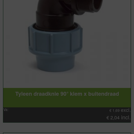
Tyleen draadknie 90° klem x buitendraad
excl.
Va:
€
1,69
incl.
€
2,04