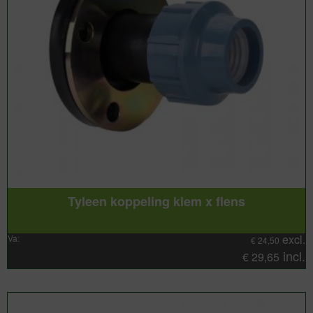
Tyleen koppeling klem x flens
excl.
Va:
€
24,50
incl.
€
29,65