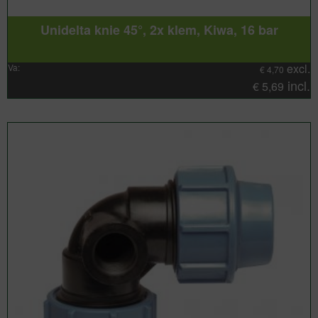
Unidelta knie 45°, 2x klem, Kiwa, 16 bar
excl.
Va:
€
4,70
incl.
€
5,69