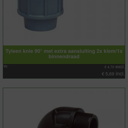
Tyleen knie 90° met extra aansluiting 2x klem/1x
binnendraad
excl.
Va:
€
4,70
incl.
€
5,69