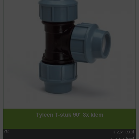
Tyleen T-stuk 90° 3x klem
excl.
Va:
€
2,61
incl.