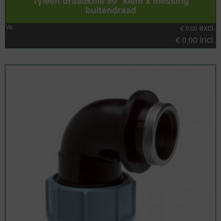
Tyleen draadknie 90° klem x messing
buitendraad
excl.
Va:
€
0,00
incl.
€
0,00