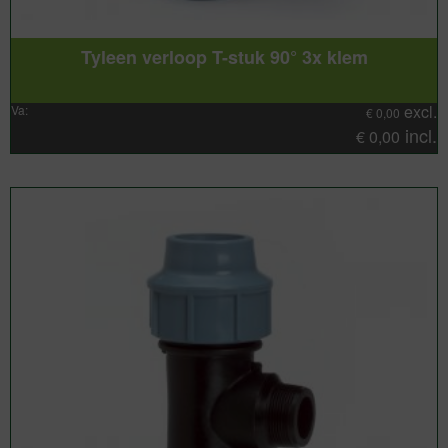
Tyleen verloop T-stuk 90° 3x klem
excl.
Va:
€
0,00
incl.
€
0,00