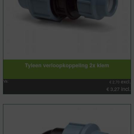
Tyleen verloopkoppeling 2x klem
excl.
Va:
€
2,70
incl.
€
3,27