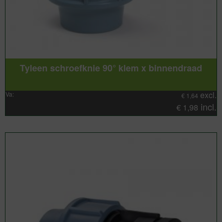
Tyleen schroefknie 90° klem x binnendraad
excl.
Va:
€
1,64
incl.
€
1,98