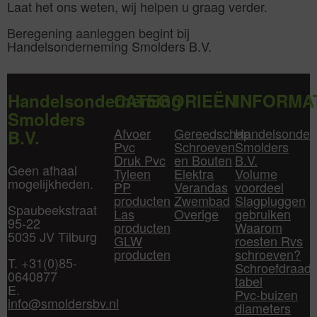
Laat het ons weten, wij helpen u graag verder.
Beregening aanleggen begint bij
Handelsonderneming Smolders B.V.
Handelsonderneming
CATEGORIEËN
INFORMA
Smolders
Afvoer
Gereedschap
Handelsonder
B.V.
Pvc
Schroeven
Smolders
Druk Pvc
en Bouten
B.V.
Geen afhaal
Tyleen
Elektra
Volume
mogelijkheden.
PP
Verandas
voordeel
producten
Zwembad
Slagpluggen
Spaubeekstraat
Las
Overige
gebruiken
95-22
producten
Waarom
5035 JV Tilburg
GLW
roesten Rvs
producten
schroeven?
T. +31(0)85-
Schroefdraad
0640877
tabel
E.
Pvc-buizen
info@smoldersbv.nl
diameters