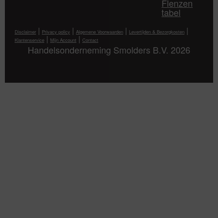
Flenzen
tabel
|
|
|
|
Disclaimer
Privacy policy
Algemene Voorwaarden
Levertijden & Bezorgkosten
|
|
Klantenservice
Mijn Account
Contact
Handelsonderneming Smolders B.V. 2026