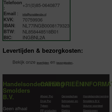
Telefoon
+31(0)85-0640877
:
Email
:
info@smoldersbv.nl
KVK
:
70759936
IBAN
:
NL77INGB0008179323
BTW
:
NL858448518B01
BIC
:
INGBNL2A
Levertijden & bezorgkosten:
Bekijk onze
en
.
levertijden
bezorgkosten
Handelsonderneming
CATEGORIEËN
INFORMA
Smolders
B.V.
Afvoer Pvc
Gereedschap
Handelsonderneming
Druk Pvc
Schroeven en
Smolders B.V.
Tyleen
Bouten
Volume voordeel
Geen afhaal
PP producten
Elektra
Slagpluggen