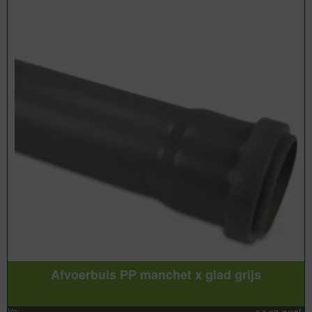
Afvoerbuis PP manchet x glad grijs
Va: