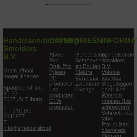
Handelsonderneming
CATEGORIEËN
INFORMA
Smolders
Afvoer
Gereedschap
Handelsonder
B.V.
Pvc
Schroeven
Smolders
Druk Pvc
en Bouten
B.V.
Geen afhaal
Tyleen
Elektra
Volume
mogelijkheden.
PP
Verandas
voordeel
producten
Zwembad
Slagpluggen
Spaubeekstraat
Las
Overige
gebruiken
95-22
producten
Waarom
5035 JV Tilburg
GLW
roesten Rvs
producten
schroeven?
T. +31(0)85-
Schroefdraad
0640877
tabel
E.
Pvc-buizen
info@smoldersbv.nl
diameters
Flenzen