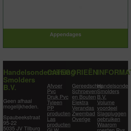
Appendages
Handelsonderneming
CATEGORIEËN
INFORMA
Smolders
Afvoer
Gereedschap
Handelsonder
B.V.
Pvc
Schroeven
Smolders
Druk Pvc
en Bouten
B.V.
Geen afhaal
Tyleen
Elektra
Volume
mogelijkheden.
PP
Verandas
voordeel
producten
Zwembad
Slagpluggen
Spaubeekstraat
Las
Overige
gebruiken
95-22
producten
Waarom
5035 JV Tilburg
GLW
roesten Rvs