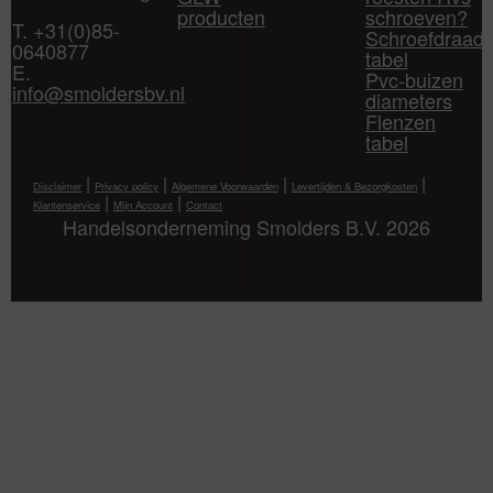
producten
schroeven?
T. +31(0)85-
Schroefdraad
0640877
tabel
E.
Pvc-buizen
info@smoldersbv.nl
diameters
Flenzen
tabel
|
|
|
|
Disclaimer
Privacy policy
Algemene Voorwaarden
Levertijden & Bezorgkosten
|
|
Klantenservice
Mijn Account
Contact
Handelsonderneming Smolders B.V. 2026