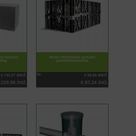
rat inclusief
Wavin infiltratiekrat exclusief
lling
geotextielomhulling
excl.
excl.
Va:
€
190,07
€
68,88
incl.
incl.
€
229,98
€
83,34