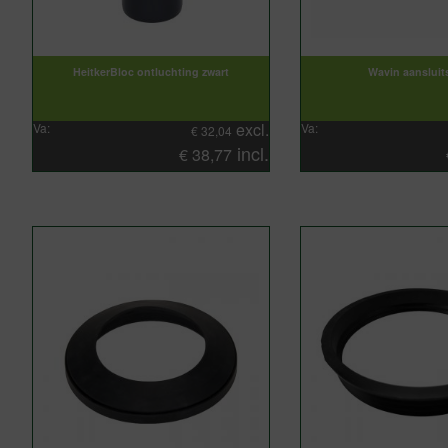
HeitkerBloc ontluchting zwart
Wavin aansluit
excl.
Va:
Va:
€
32,04
incl.
€
38,77