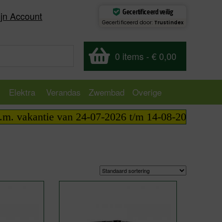
Gecertificeerd veilig
jn Account
Gecertificeerd door:
Trustindex
0 items
-
€ 0,00
Elektra
Verandas
Zwembad
Overige
ie van 24-07-2026 t/m 14-08-2026 telefonisch bere