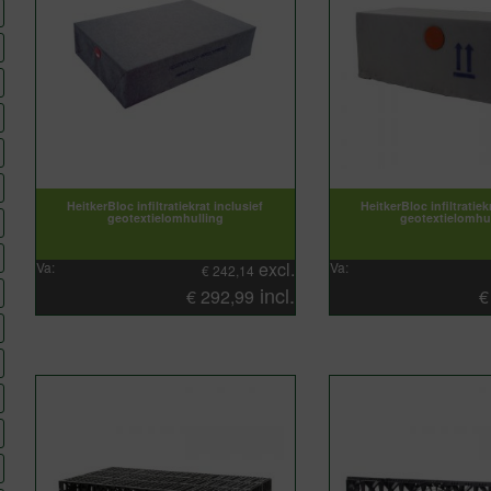
HeitkerBloc infiltratiekrat inclusief
HeitkerBloc infiltratiek
geotextielomhulling
geotextielomhu
excl.
Va:
Va:
€
242,14
incl.
€
292,99