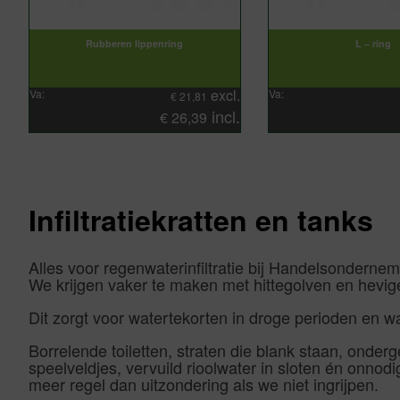
Rubberen lippenring
L – ring
excl.
Va:
Va:
€
21,81
incl.
€
26,39
Infiltratiekratten en tanks
Alles voor regenwaterinfiltratie bij Handelsonderne
We krijgen vaker te maken met hittegolven en hevig
Dit zorgt voor watertekorten in droge perioden en wa
Borrelende toiletten, straten die blank staan, onderg
speelveldjes, vervuild rioolwater in sloten én onno
meer regel dan uitzondering als we niet ingrijpen.