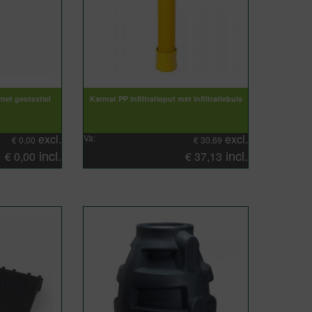
 met geotextiel
Karmat PP infiltratieput met infiltratiebuis
excl.
excl.
Va:
€
0,00
€
30,69
incl.
incl.
€
0,00
€
37,13