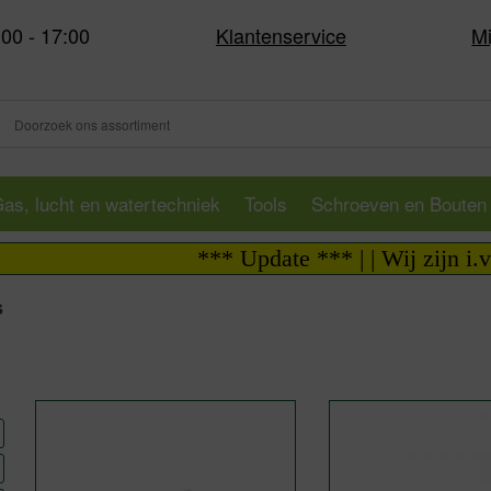
:00 - 17:00
Klantenservice
Mi
as, lucht en watertechniek
Tools
Schroeven en Bouten
*** Update *** | | Wij zijn i.v.m. vakant
s