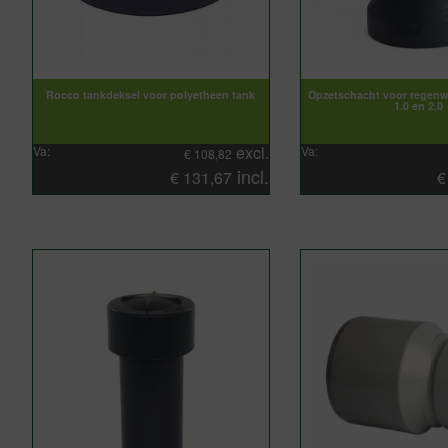
Rocco tankdeksel voor polyetheen tank
Opzetschacht voor regenw
1.0 en 2.0
excl.
Va:
Va:
€
108,82
incl.
€
131,67