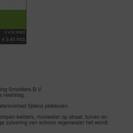
excl.
€
4,50
incl.
€
5,45
ming Smolders B.V.
e neerslag.
teroverlast tijdens piekbuien.
elopen kelders, rioolwater op straat, tuinen en
dige zuivering van schoon regenwater het wordt