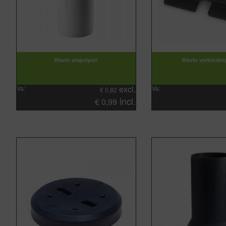
Wavin stapelpen
Wavin verbindin
excl.
Va:
Va:
€
0,82
incl.
€
0,99