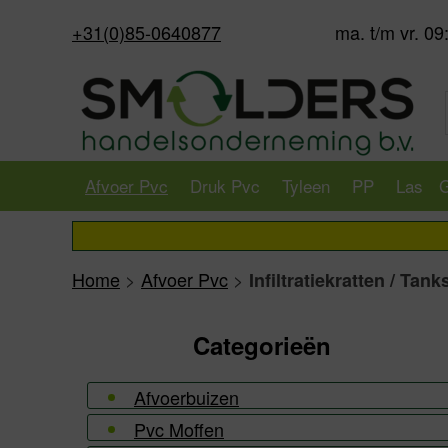
+31(0)85-0640877
ma. t/m vr. 09
Afvoer Pvc
Druk Pvc
Tyleen
PP
Las
G
Home
>
Afvoer Pvc
>
Infiltratiekratten / Tank
Categorieën
Afvoerbuizen
Pvc Moffen