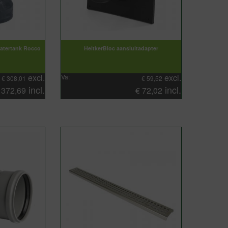
atertank Rocco
HeitkerBloc aansluitadapter
excl.
excl.
Va:
€
308,01
€
59,52
incl.
incl.
€
372,69
€
72,02