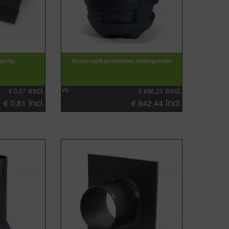
gsclip
Rocco tank polyetheen ondergronds
excl.
excl.
Va:
€
0,67
€
696,23
incl.
incl.
€
0,81
€
842,44