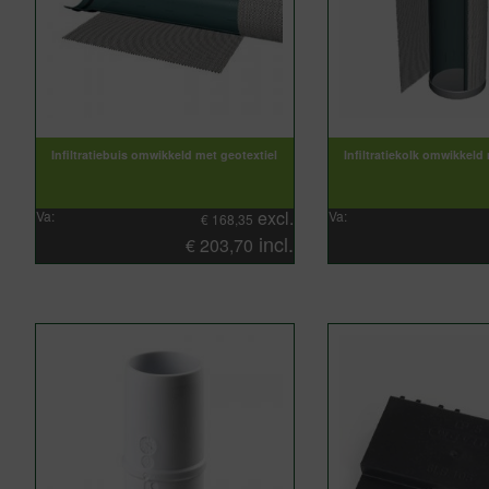
Infiltratiebuis omwikkeld met geotextiel
Infiltratiekolk omwikkeld
excl.
Va:
Va:
€
168,35
incl.
€
203,70