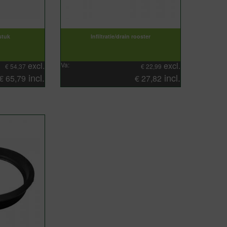
stuk
Infiltratie/drain rooster
excl.
excl.
Va:
€
54,37
€
22,99
incl.
incl.
€
65,79
€
27,82