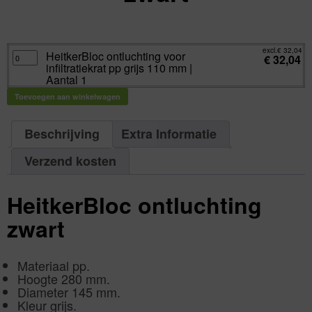
excl.
Va:
€
32,04
incl.
€
38,77
excl.
€
32,04
HeitkerBloc
HeitkerBloc ontluchting voor
€
32,04
ontluchting
infiltratiekrat pp grijs 110 mm |
voor
infiltratiekrat
Aantal 1
pp
grijs
Toevoegen aan winkelwagen
110
mm
|
Aantal
1
Beschrijving
Extra Informatie
aantal
Verzend kosten
HeitkerBloc ontluchting
zwart
Materiaal pp.
Hoogte 280 mm.
Diameter 145 mm.
Kleur grijs.