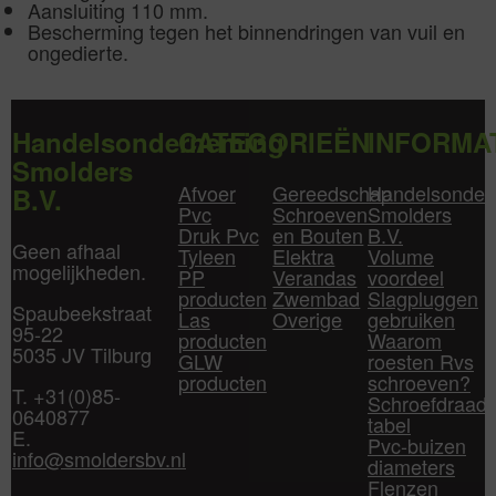
Aansluiting 110 mm.
Bescherming tegen het binnendringen van vuil en
ongedierte.
Handelsonderneming
CATEGORIEËN
INFORMA
Smolders
Afvoer
Gereedschap
Handelsonder
B.V.
Pvc
Schroeven
Smolders
Druk Pvc
en Bouten
B.V.
Geen afhaal
Tyleen
Elektra
Volume
mogelijkheden.
PP
Verandas
voordeel
producten
Zwembad
Slagpluggen
Spaubeekstraat
Las
Overige
gebruiken
95-22
producten
Waarom
5035 JV Tilburg
GLW
roesten Rvs
producten
schroeven?
T. +31(0)85-
Schroefdraad
0640877
tabel
E.
Pvc-buizen
info@smoldersbv.nl
diameters
Flenzen