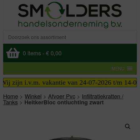
0 items
-
€ 0,00
MENU
ij zijn i.v.m. vakantie van 24-07-2026 t/m 14-08-
Home
>
Winkel
>
Afvoer Pvc
>
Infiltratiekratten /
Tanks
>
HeitkerBloc ontluchting zwart