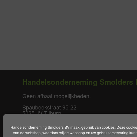
Handelsonderneming Smolders 
Geen afhaal mogelijkheden.
Spaubeekstraat 95-22
5035 JV Tilburg
T. +31(0)85-0640877
Handelsonderneming Smolders BV maakt gebruik van cookies. Deze cookies 
E.
info@smoldersbv.nl
van de webshop, waardoor wij de webshop en uw gebruikerservaring kunne