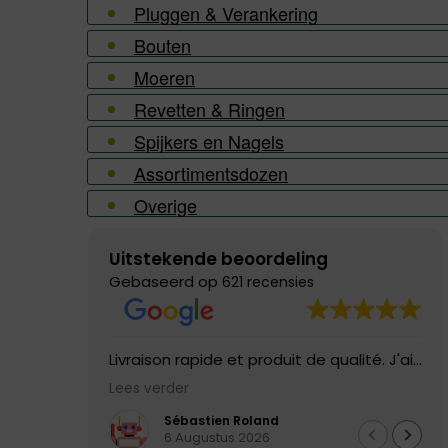
Pluggen & Verankering
Bouten
Moeren
Revetten & Ringen
Spijkers en Nagels
Assortimentsdozen
Overige
Uitstekende beoordeling
Gebaseerd op
621 recensies
Livraison rapide et produit de qualité. J'ai
eu un défaut dans le tuyau livré, il a été
Lees verder
remplacé directement, service excellent!!
Je n'hésiterai pas à recommander
Sébastien Roland
6 Augustus 2026