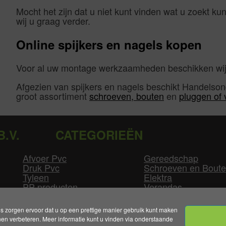
Mocht het zijn dat u niet kunt vinden wat u zoekt k
wij u graag verder.
Online spijkers en nagels kopen
Voor al uw montage werkzaamheden beschikken wij v
Afgezien van spijkers en nagels beschikt Handelso
groot assortiment
schroeven, bouten
en
pluggen of
B.V.
CATEGORIEËN
Afvoer Pvc
Gereedschap
Druk Pvc
Schroeven en Bout
Tyleen
Elektra
PP producten
Verandas
Las producten
Zwembad
GLW producten
Overige
zorgen ervoor dat u op een prettige manier gebruik kunt maken
n verbeteren. Meer informatie kunt u vinden via onderstaande