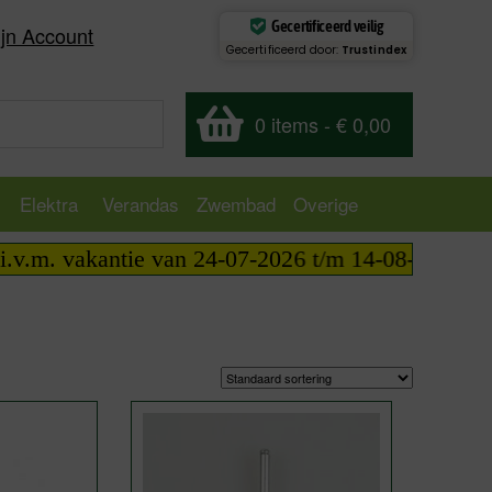
Gecertificeerd veilig
jn Account
Gecertificeerd door:
Trustindex
0 items
-
€ 0,00
Elektra
Verandas
Zwembad
Overige
m. vakantie van 24-07-2026 t/m 14-08-2026 telefoni