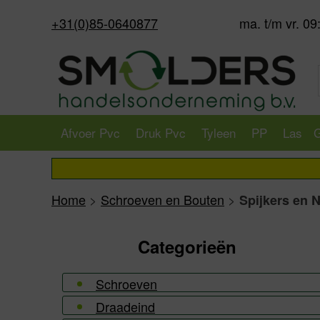
+31(0)85-0640877
ma. t/m vr. 09
Afvoer Pvc
Druk Pvc
Tyleen
PP
Las
G
Home
>
Schroeven en Bouten
>
Spijkers en 
Categorieën
Schroeven
Draadeind