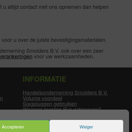
unt u altijd contact met ons opnemen dan helpen
oor u over de juiste bevestigingsmaterialen.
nderneming Smolders B.V. ook over een zeer
 verankeringen
voor uw werkzaamheden.
INFORMATIE
Handelsonderneming Smolders B.V.
en
Volume voordeel
Slagpluggen gebruiken
Waarom roesten Rvs schroeven?
Schroefdraad tabel
Pvc-buizen diameters
Flenzen tabel
Accepteren
Weiger