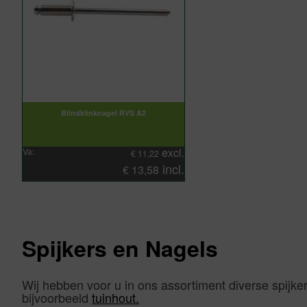
Blindklinknagel RVS A2
excl.
Va:
€
11,22
incl.
€
13,58
Spijkers en Nagels
Wij hebben voor u in ons assortiment diverse spi
bijvoorbeeld
tuinhout.