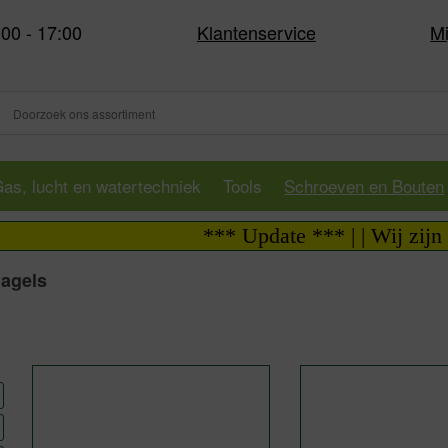
:00 - 17:00
Klantenservice
Mi
as, lucht en watertechniek
Tools
Schroeven en Bouten
*** Update *** | | Wij zijn i.v.
Nagels