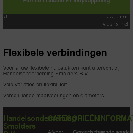
Fernco flexibele verloopkoppeling
excl.
Va:
€
29,08
incl.
€
35,19
Flexibele verbindingen
Voor al uw flexibele hulpstukken kunt u terecht bij
Handelsonderneming Smolders B.V.
Vele variaties en flexibiliteit.
Verschillende maatvoeringen en diameters.
Handelsonderneming
CATEGORIEËN
INFORMA
Smolders
Afvoer
Gereedschap
Handelsonder