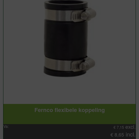
Fernco flexibele koppeling
excl.
Va:
€
7,15
incl.
€
8,65