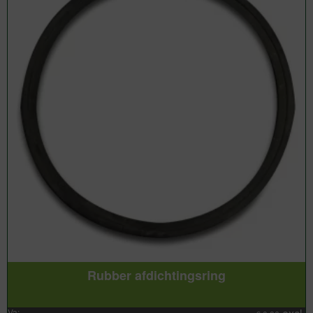
Rubber afdichtingsring
Va: