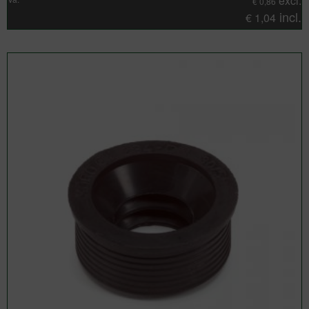
excl.
€
0,86
incl.
€
1,04