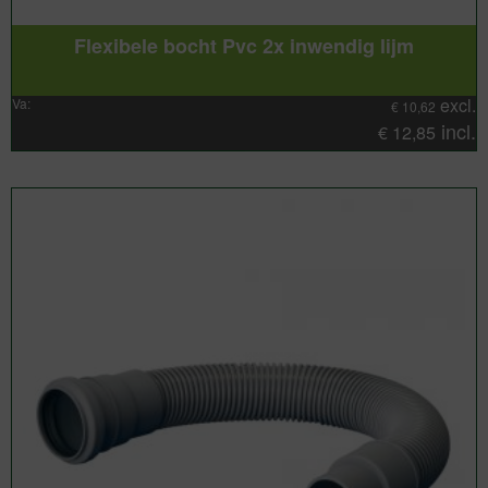
Flexibele bocht Pvc 2x inwendig lijm
excl.
Va:
€
10,62
incl.
€
12,85