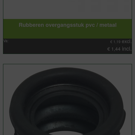
Rubberen overgangsstuk pvc / metaal
excl.
Va:
€
1,19
incl.
€
1,44