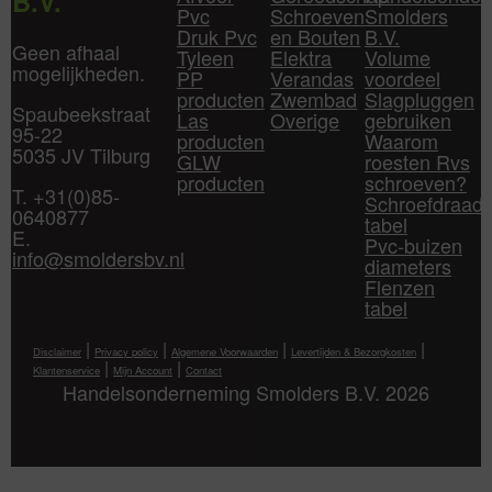
B.V.
Pvc
Schroeven
Smolders
Druk Pvc
en Bouten
B.V.
Geen afhaal
Tyleen
Elektra
Volume
mogelijkheden.
PP
Verandas
voordeel
producten
Zwembad
Slagpluggen
Spaubeekstraat
Las
Overige
gebruiken
95-22
producten
Waarom
5035 JV Tilburg
GLW
roesten Rvs
producten
schroeven?
T. +31(0)85-
Schroefdraad
0640877
tabel
E.
Pvc-buizen
info@smoldersbv.nl
diameters
Flenzen
tabel
|
|
|
|
Disclaimer
Privacy policy
Algemene Voorwaarden
Levertijden & Bezorgkosten
|
|
Klantenservice
Mijn Account
Contact
Handelsonderneming Smolders B.V. 2026