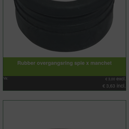
Rubber overgangsring spie x manchet
excl.
Va:
€
3,00
incl.
€
3,63