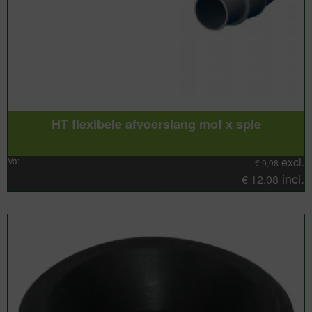
HT flexibele afvoerslang mof x spie
excl.
Va:
€
9,98
incl.
€
12,08