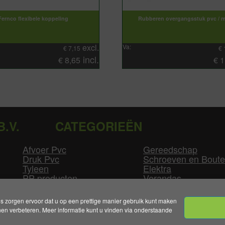
Fernco flexibele koppeling
Rubberen overgangsstuk pvc / m
excl.
Va:
€
7,15
€
incl.
€
8,65
€
1
B.V.
CATEGORIEËN
Afvoer Pvc
Gereedschap
Druk Pvc
Schroeven en Bout
Tyleen
Elektra
PP producten
Verandas
Las producten
Zwembad
GLW producten
Overige
zorgen ervoor dat u op een prettige manier gebruik kunt maken
n verbeteren. Meer informatie kunt u vinden via onderstaande