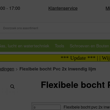
:00 - 17:00
Klantenservice
Mi
as, lucht en watertechniek
Tools
Schroeven en Bouten
*** Update *** | | Wij zijn
indingen
>
Flexibele bocht Pvc 2x inwendig lijm
Flexibele bocht 
Va:
Flexibele
Flexibele bocht pvc 2x inw
bocht