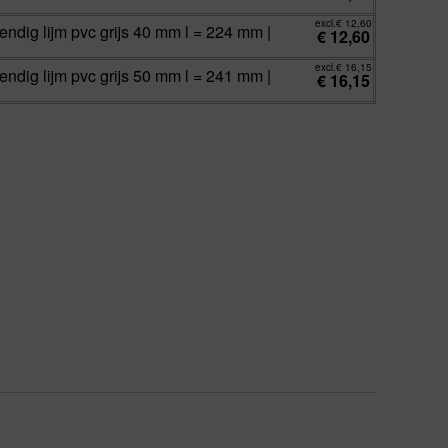
excl.
€
12,60
endig lijm pvc grijs 40 mm l = 224 mm |
€
12,60
excl.
€
16,15
endig lijm pvc grijs 50 mm l = 241 mm |
€
16,15