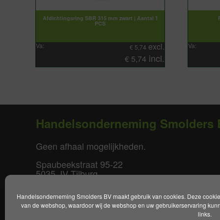
Afdichtingsring SBR 315 mm zwart | Aantal 1
PCS
excl.
Va:
Va:
€
5,74
incl.
€
5,74
Handelsonderneming Smolders 
Geen afhaal mogelijkheden.
Spaubeekstraat 95-22
5035 JV Tilburg
T. +31(0)85-0640877
Handelsonderneming Smolders BV maakt gebruik van cookies. Deze cookies 
E.
info@smoldersbv.nl
van de webshop, waardoor wij de webshop en uw gebruikerservaring kunne
links.