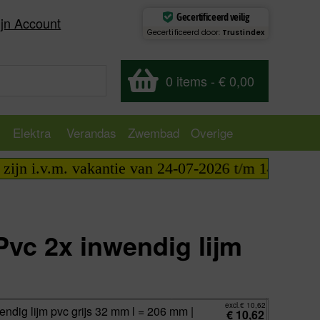
Gecertificeerd veilig
jn Account
Gecertificeerd door:
Trustindex
0 items
-
€ 0,00
Elektra
Verandas
Zwembad
Overige
 i.v.m. vakantie van 24-07-2026 t/m 14-08-2026 tel
Pvc 2x inwendig lijm
excl.
€
10,62
incl.
€
12,85
excl.
€
10,62
endig lijm pvc grijs 32 mm l = 206 mm |
€
10,62