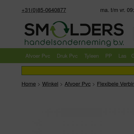
+31(0)85-0640877
ma. t/m vr. 09
Afvoer Pvc
Druk Pvc
Tyleen
PP
Las
G
Home
>
Winkel
>
Afvoer Pvc
>
Flexibele Verb