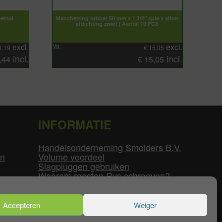
etaal
Manchetring rubber 50 mm x 1 1/2″ spie x sifon
afdichting zwart | Aantal 10 PCS
excl.
excl.
Va:
1,19
€
15,05
incl.
incl.
,44
€
15,05
INFORMATIE
Handelsonderneming Smolders B.V.
en
Volume voordeel
Slagpluggen gebruiken
Waarom roesten Rvs schroeven?
Schroefdraad tabel
Pvc-buizen diameters
Flenzen tabel
Accepteren
Weiger