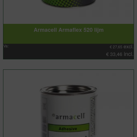
Armacell Armaflex 520 lijm
excl.
Va:
€
27,65
incl.
€
33,46