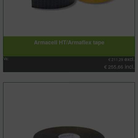
Armacell HT/Armaflex tape
excl.
Va:
€
211,29
incl.
€
255,66