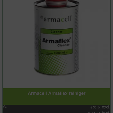
Armacell Armaflex reiniger
excl.
Va:
€
36,54
incl.