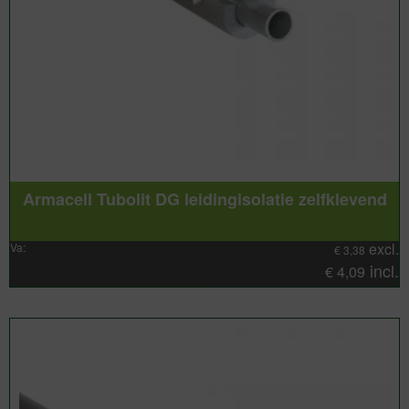
Armacell Tubolit DG leidingisolatie zelfklevend
excl.
Va:
€
3,38
incl.
€
4,09