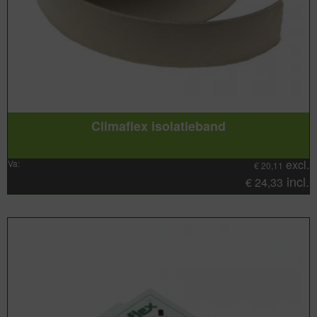
Climaflex isolatieband
excl.
Va:
€
20,11
incl.
€
24,33