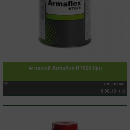
Armacell Armaflex HT625 lijm
excl.
Va:
€
81,10
incl.
€
98,13