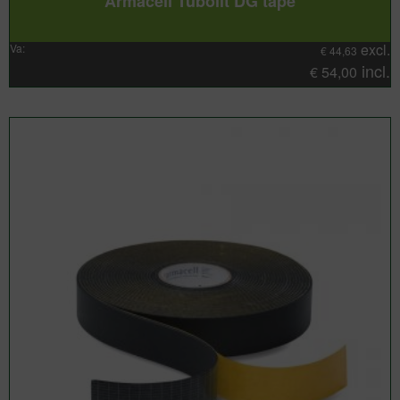
Armacell Tubolit DG tape
excl.
Va:
€
44,63
incl.
€
54,00