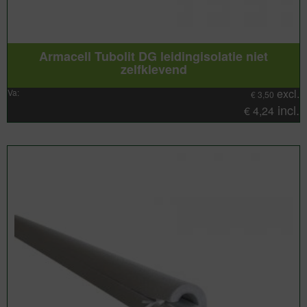
Armacell Tubolit DG leidingisolatie niet
zelfklevend
excl.
Va:
€
3,50
incl.
€
4,24