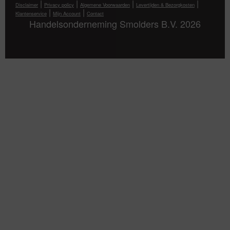
|
|
|
|
Disclaimer
Privacy policy
Algemene Voorwaarden
Levertijden & Bezorgkosten
|
|
Klantenservice
Mijn Account
Contact
Handelsonderneming Smolders B.V. 2026