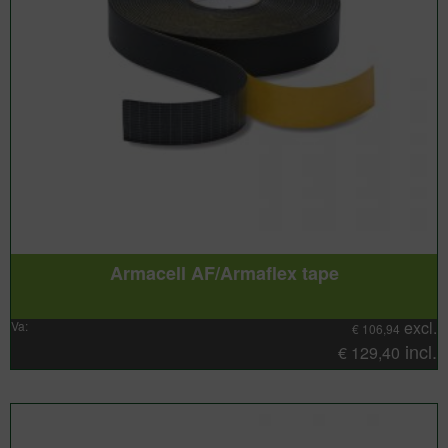
Armacell AF/Armaflex tape
excl.
Va:
€
106,94
incl.
€
129,40