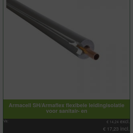
Armacell SH/Armaflex flexibele leidingisolatie
voor sanitair- en
excl.
Va:
€
14,24
incl.
€
17,23