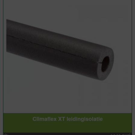
Climaflex XT leidingisolatie
Va: