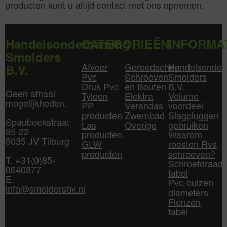
producten kunt u altijd contact met ons opnemen.
Handelsonderneming
CATEGORIEËN
INFORMA
Smolders
Afvoer
Gereedschap
Handelsonder
B.V.
Pvc
Schroeven
Smolders
Druk Pvc
en Bouten
B.V.
Geen afhaal
Tyleen
Elektra
Volume
mogelijkheden.
PP
Verandas
voordeel
producten
Zwembad
Slagpluggen
Spaubeekstraat
Las
Overige
gebruiken
95-22
producten
Waarom
5035 JV Tilburg
GLW
roesten Rvs
producten
schroeven?
T. +31(0)85-
Schroefdraad
0640877
tabel
E.
Pvc-buizen
info@smoldersbv.nl
diameters
Flenzen
tabel