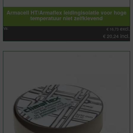
Armacell HT/Armaflex leidingisolatie voor hoge
temperatuur niet zelfklevend
excl.
Va:
€
16,73
incl.
€
20,24