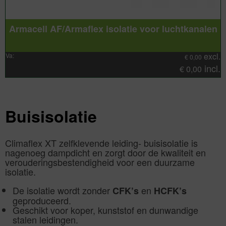
Armacell AF/Armaflex isolatie voor luchtkanalen
excl.
Va:
€
0,00
incl.
€
0,00
Buisisolatie
Climaflex XT zelfklevende leiding- buisisolatie is
nagenoeg dampdicht en zorgt door de kwaliteit en
verouderingsbestendigheid voor een duurzame
isolatie.
De isolatie wordt zonder
en
CFK’s
HCFK’s
geproduceerd.
Geschikt voor koper, kunststof en dunwandige
stalen leidingen.