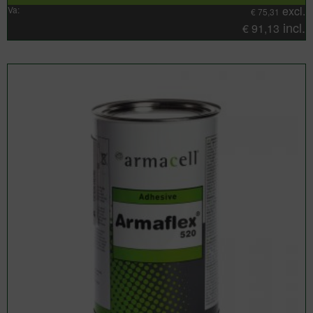
excl.
Va:
€
75,31
incl.
€
91,13