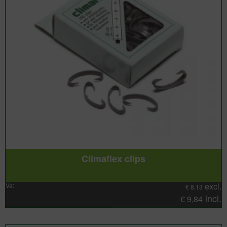
Climaflex clips
excl.
Va:
€
8,13
incl.
€
9,84