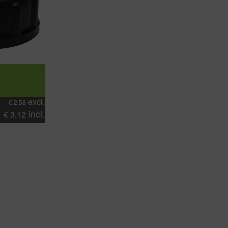
E
excl.
€
2,58
incl.
€
3,12