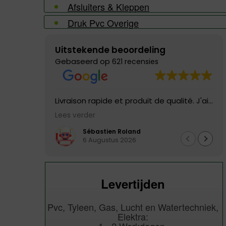
Afsluiters & Kleppen
Druk Pvc Overige
Uitstekende beoordeling
Gebaseerd op
621 recensies
Livraison rapide et produit de qualité. J'ai
eu un défaut dans le tuyau livré, il a été
Lees verder
remplacé directement, service excellent!!
Je n'hésiterai pas à recommander
Sébastien Roland
6 Augustus 2026
Levertijden
Pvc, Tyleen, Gas, Lucht en Watertechniek,
Elektra: