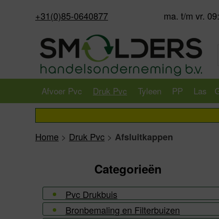
+31(0)85-0640877
ma. t/m vr. 09
Afvoer Pvc
Druk Pvc
Tyleen
PP
Las
G
Home
>
Druk Pvc
>
Afsluitkappen
Categorieën
Pvc Drukbuis
Bronbemaling en Filterbuizen