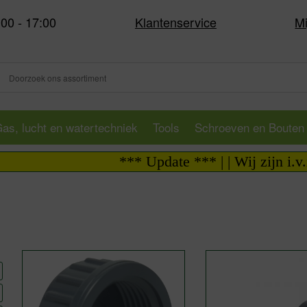
:00 - 17:00
Klantenservice
Mi
as, lucht en watertechniek
Tools
Schroeven en Bouten
*** Update *** | | Wij zijn i.v.m. va