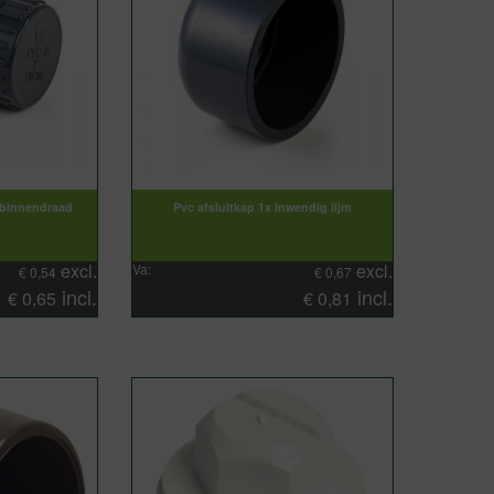
 binnendraad
Pvc afsluitkap 1x inwendig lijm
excl.
excl.
Va:
€
0,54
€
0,67
incl.
incl.
€
0,65
€
0,81