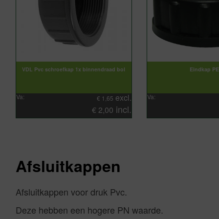
VDL Pvc schroefkap 1x binnendraad bol
Eindkap P
excl.
Va:
Va:
€
1,65
incl.
€
2,00
Afsluitkappen
Afsluitkappen voor druk Pvc.
Deze hebben een hogere PN waarde.