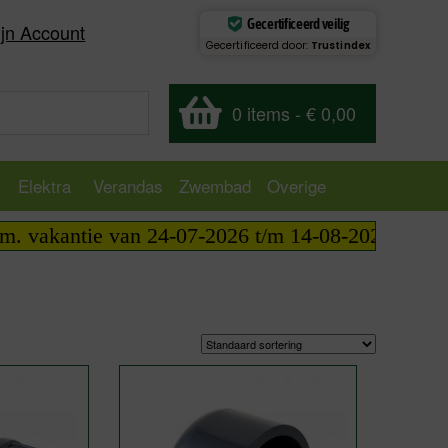
Gecertificeerd veilig
jn Account
Gecertificeerd door:
Trustindex
0 items
-
€ 0,00
Elektra
Verandas
Zwembad
Overige
kantie van 24-07-2026 t/m 14-08-2026 telefonisch 