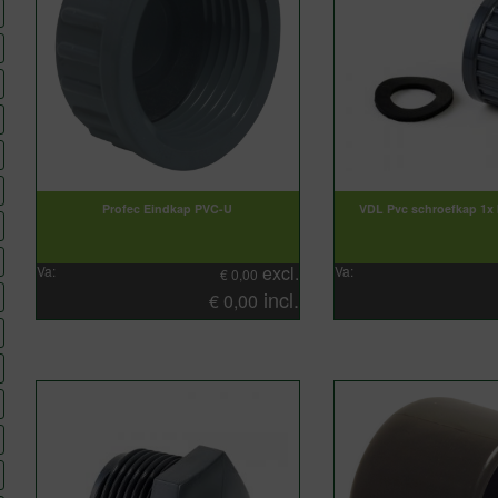
Profec Eindkap PVC-U
VDL Pvc schroefkap 1x
excl.
Va:
Va:
€
0,00
incl.
€
0,00