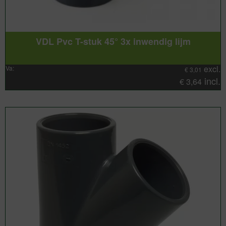
VDL Pvc T-stuk 45° 3x inwendig lijm
excl.
Va:
€
3,01
incl.
€
3,64