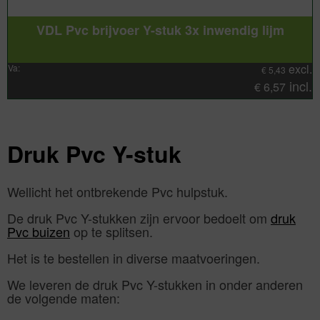
VDL Pvc brijvoer Y-stuk 3x inwendig lijm
excl.
Va:
€
5,43
incl.
€
6,57
Druk Pvc Y-stuk
Wellicht het ontbrekende Pvc hulpstuk.
De druk Pvc Y-stukken zijn ervoor bedoelt om
druk
Pvc buizen
op te splitsen.
Het is te bestellen in diverse maatvoeringen.
We leveren de druk Pvc Y-stukken in onder anderen
de volgende maten: