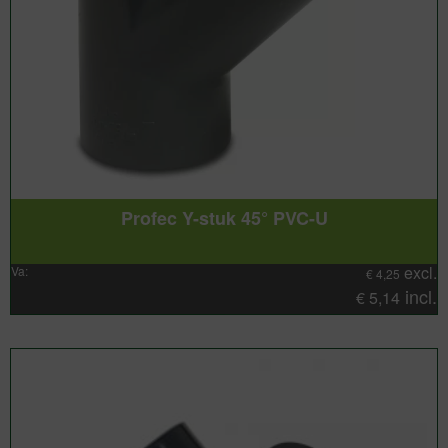
Profec Y-stuk 45° PVC-U
excl.
Va:
€
4,25
incl.
€
5,14