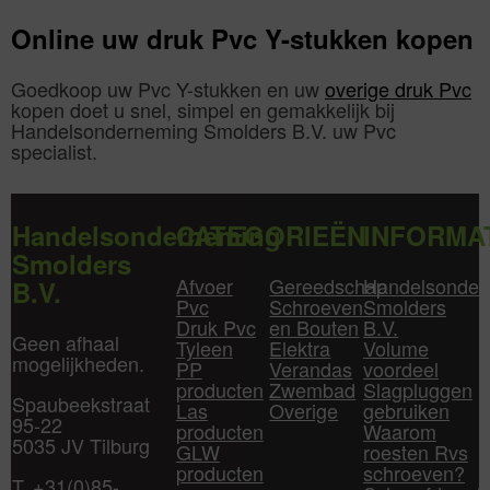
Online uw druk Pvc Y-stukken kopen
Goedkoop uw Pvc Y-stukken en uw
overige druk Pvc
kopen doet u snel, simpel en gemakkelijk bij
Handelsonderneming Smolders B.V. uw Pvc
specialist.
Handelsonderneming
CATEGORIEËN
INFORMA
Smolders
Afvoer
Gereedschap
Handelsonder
B.V.
Pvc
Schroeven
Smolders
Druk Pvc
en Bouten
B.V.
Geen afhaal
Tyleen
Elektra
Volume
mogelijkheden.
PP
Verandas
voordeel
producten
Zwembad
Slagpluggen
Spaubeekstraat
Las
Overige
gebruiken
95-22
producten
Waarom
5035 JV Tilburg
GLW
roesten Rvs
producten
schroeven?
T. +31(0)85-