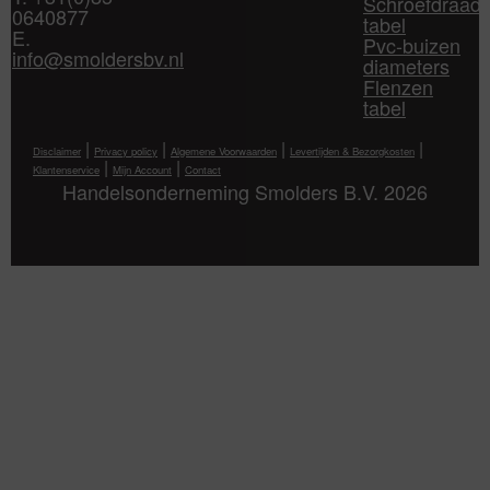
Schroefdraad
0640877
tabel
E.
Pvc-buizen
info@smoldersbv.nl
diameters
Flenzen
tabel
|
|
|
|
Disclaimer
Privacy policy
Algemene Voorwaarden
Levertijden & Bezorgkosten
|
|
Klantenservice
Mijn Account
Contact
Handelsonderneming Smolders B.V. 2026