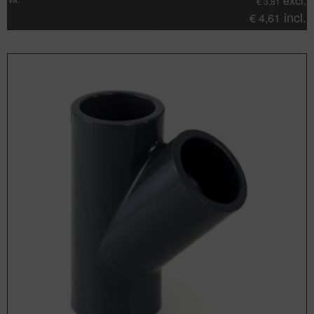
excl.
€
3,81
incl.
€
4,61