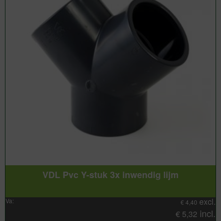
VDL Pvc Y-stuk 3x inwendig lijm
excl.
Va:
€
4,40
incl.
€
5,32