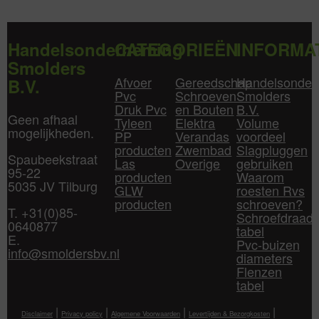
Handelsonderneming
CATEGORIEËN
INFORMA
Smolders
Afvoer
Gereedschap
Handelsonder
B.V.
Pvc
Schroeven
Smolders
Druk Pvc
en Bouten
B.V.
Geen afhaal
Tyleen
Elektra
Volume
mogelijkheden.
PP
Verandas
voordeel
producten
Zwembad
Slagpluggen
Spaubeekstraat
Las
Overige
gebruiken
95-22
producten
Waarom
5035 JV Tilburg
GLW
roesten Rvs
producten
schroeven?
T. +31(0)85-
Schroefdraad
0640877
tabel
E.
Pvc-buizen
info@smoldersbv.nl
diameters
Flenzen
tabel
|
|
|
|
Disclaimer
Privacy policy
Algemene Voorwaarden
Levertijden & Bezorgkosten