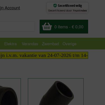
Gecertificeerd veilig
jn Account
Gecertificeerd door:
Trustindex
0 items
-
€ 0,00
Elektra
Verandas
Zwembad
Overige
i.v.m. vakantie van 24-07-2026 t/m 14-08-2026 tele