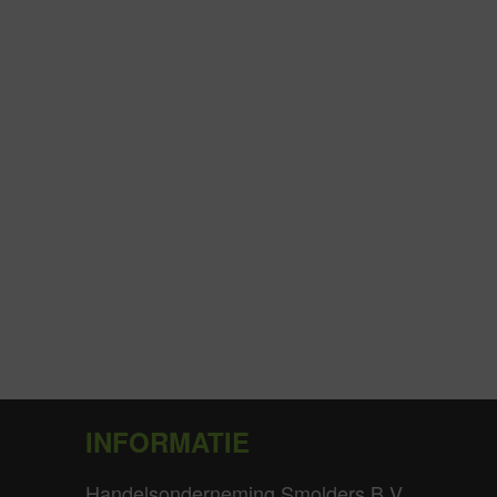
INFORMATIE
Handelsonderneming Smolders B.V.