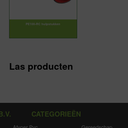
PE100-RC hulpstukken
Las producten
B.V.
CATEGORIEËN
Afvoer Pvc
Gereedschap