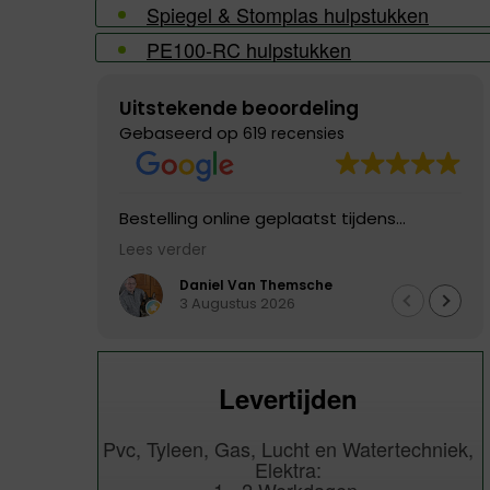
Spiegel & Stomplas hulpstukken
PE100-RC hulpstukken
Uitstekende beoordeling
Gebaseerd op
619 recensies
Bestelling online geplaatst tijdens
verlofperiode bedrijf. De items mocht ik 3
Lees verder
dagen later ontvangen. Top service!
Daniel Van Themsche
3 Augustus 2026
Levertijden
Pvc, Tyleen, Gas, Lucht en Watertechniek,
Elektra: