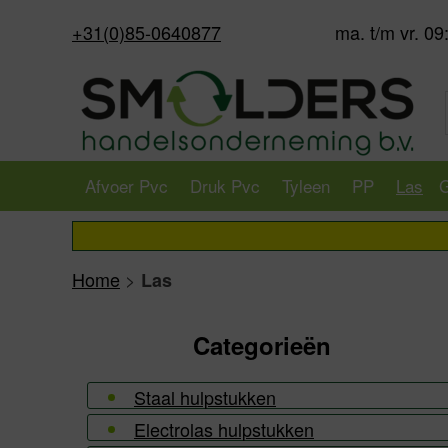
+31(0)85-0640877
ma. t/m vr. 09
Afvoer Pvc
Druk Pvc
Tyleen
PP
Las
G
Home
>
Las
Categorieën
Staal hulpstukken
Electrolas hulpstukken