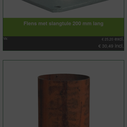
Flens met slangtule 200 mm lang
excl.
Va:
€
25,20
incl.
€
30,49