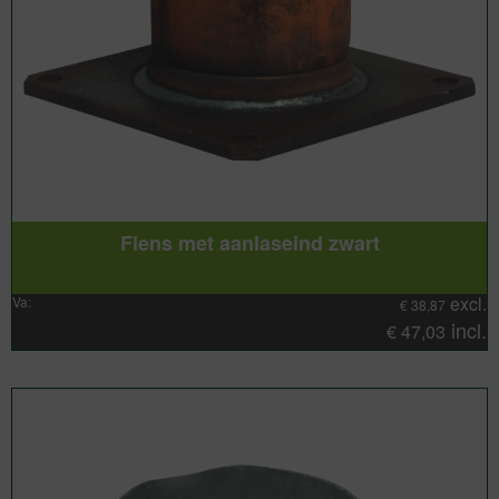
Flens met aanlaseind zwart
excl.
Va:
€
38,87
incl.
€
47,03