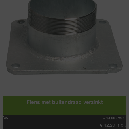
Flens met buitendraad verzinkt
excl.
Va:
€
34,88
incl.
€
42,20