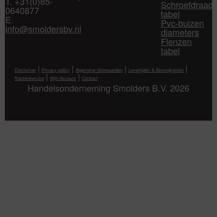
T. +31(0)85-
Schroefdraad
0640877
tabel
E.
Pvc-buizen
info@smoldersbv.nl
diameters
Flenzen
tabel
|
|
|
|
Disclaimer
Privacy policy
Algemene Voorwaarden
Levertijden & Bezorgkosten
|
|
Klantenservice
Mijn Account
Contact
Handelsonderneming Smolders B.V. 2026