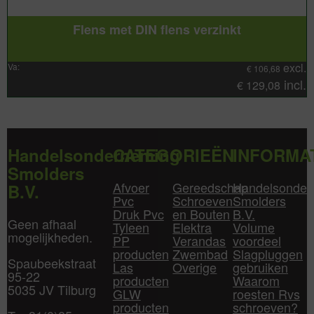
Flens met DIN flens verzinkt
excl.
Va:
€
106,68
incl.
€
129,08
Handelsonderneming
CATEGORIEËN
INFORMA
Smolders
Afvoer
Gereedschap
Handelsonder
B.V.
Pvc
Schroeven
Smolders
Druk Pvc
en Bouten
B.V.
Geen afhaal
Tyleen
Elektra
Volume
mogelijkheden.
PP
Verandas
voordeel
producten
Zwembad
Slagpluggen
Spaubeekstraat
Las
Overige
gebruiken
95-22
producten
Waarom
5035 JV Tilburg
GLW
roesten Rvs
producten
schroeven?