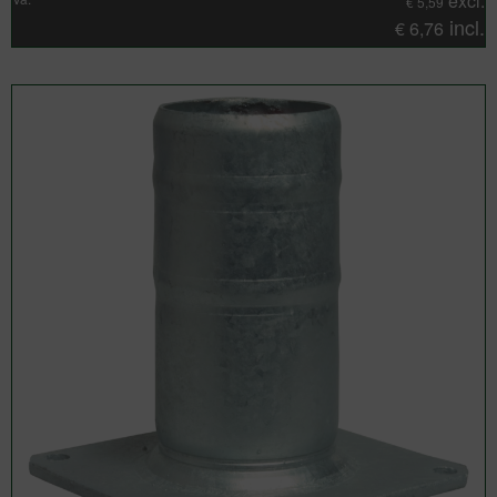
excl.
€
5,59
incl.
€
6,76