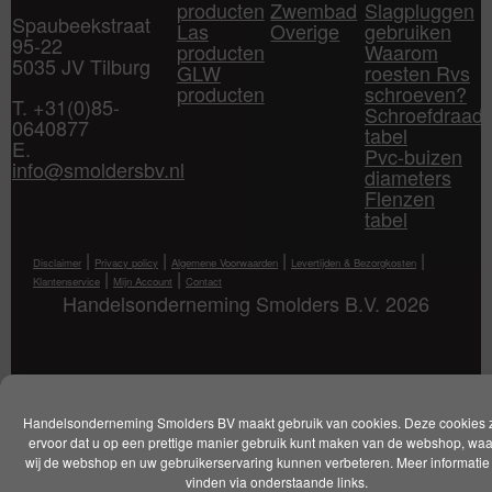
producten
Zwembad
Slagpluggen
Spaubeekstraat
Las
Overige
gebruiken
95-22
producten
Waarom
5035 JV Tilburg
GLW
roesten Rvs
producten
schroeven?
T. +31(0)85-
Schroefdraad
0640877
tabel
E.
Pvc-buizen
info@smoldersbv.nl
diameters
Flenzen
tabel
|
|
|
|
Disclaimer
Privacy policy
Algemene Voorwaarden
Levertijden & Bezorgkosten
|
|
Klantenservice
Mijn Account
Contact
Handelsonderneming Smolders B.V. 2026
Handelsonderneming Smolders BV maakt gebruik van cookies. Deze cookies 
ervoor dat u op een prettige manier gebruik kunt maken van de webshop, wa
wij de webshop en uw gebruikerservaring kunnen verbeteren. Meer informatie 
vinden via onderstaande links.