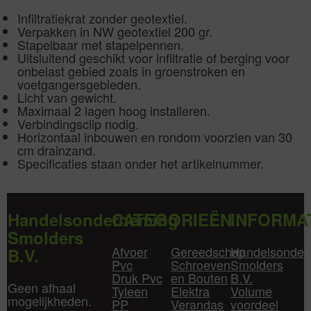
Infiltratiekrat zonder geotextiel.
Verpakken in NW geotextiel 200 gr.
Stapelbaar met stapelpennen.
Uitsluitend geschikt voor infiltratie of berging voor
onbelast gebied zoals in groenstroken en
voetgangersgebieden.
Licht van gewicht.
Maximaal 2 lagen hoog installeren.
Verbindingsclip nodig.
Horizontaal inbouwen en rondom voorzien van 30
cm drainzand.
Specificaties staan onder het artikelnummer.
Handelsonderneming
CATEGORIEËN
INFORMA
Smolders
Afvoer
Gereedschap
Handelsonder
B.V.
Pvc
Schroeven
Smolders
Druk Pvc
en Bouten
B.V.
Geen afhaal
Tyleen
Elektra
Volume
mogelijkheden.
PP
Verandas
voordeel