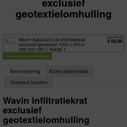
exclusief
geotextielomhulling
excl.
Va:
€
68,88
incl.
€
83,34
excl.
€
68,88
Wavin
Wavin AquaCell Lite infiltratiekrat
€
68,88
AquaCell
exclusief geotextiel 1000 x 500 x
Lite
infiltratiekrat
390 mm 195 l | Aantal 1
exclusief
geotextiel
Toevoegen aan winkelwagen
1000
x
500
x
390
Beschrijving
Extra Informatie
mm
195
l
Verzend kosten
|
Aantal
1
aantal
Wavin infiltratiekrat
exclusief
geotextielomhulling