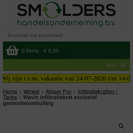
0 items
-
€ 0,00
MENU
ij zijn i.v.m. vakantie van 24-07-2026 t/m 14-08-2
Home
>
Winkel
>
Afvoer Pvc
>
Infiltratiekratten /
Tanks
>
Wavin infiltratiekrat exclusief
geotextielomhulling