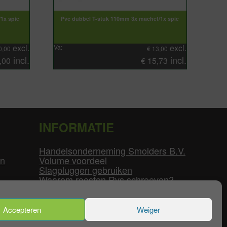
1x spie
Pvc dubbel T-stuk 110mm 3x machet/1x spie
excl.
excl.
Va:
0,00
€
13,00
incl.
incl.
,00
€
15,73
INFORMATIE
Handelsonderneming Smolders B.V.
en
Volume voordeel
Slagpluggen gebruiken
Waarom roesten Rvs schroeven?
Schroefdraad tabel
Pvc-buizen diameters
Flenzen tabel
Accepteren
Weiger