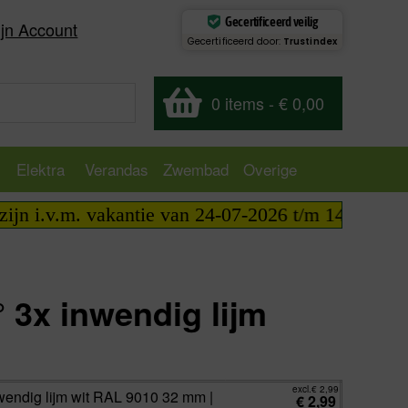
Gecertificeerd veilig
jn Account
Gecertificeerd door:
Trustindex
0 items
-
€ 0,00
Elektra
Verandas
Zwembad
Overige
i.v.m. vakantie van 24-07-2026 t/m 14-08-2026 tel
° 3x inwendig lijm
excl.
€
2,99
incl.
€
3,62
excl.
€
2,99
nwendig lijm wit RAL 9010 32 mm |
€
2,99