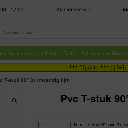
:00 - 17:00
Klantenservice
Mi
as, lucht en watertechniek
Tools
Schroeven en Bouten
*** Update *** | | Wij zijn 
c T-stuk 90° 3x inwendig lijm
Pvc T-stuk 90
Va:
Nicoll
Nicoll T-stuk 90° pvc 3x i
T-