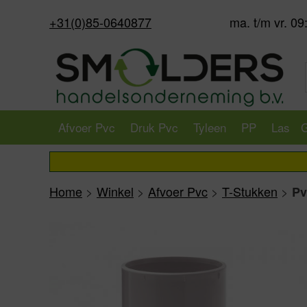
+31(0)85-0640877
ma. t/m vr. 09
Afvoer Pvc
Druk Pvc
Tyleen
PP
Las
G
Home
>
Winkel
>
Afvoer Pvc
>
T-Stukken
>
Pv