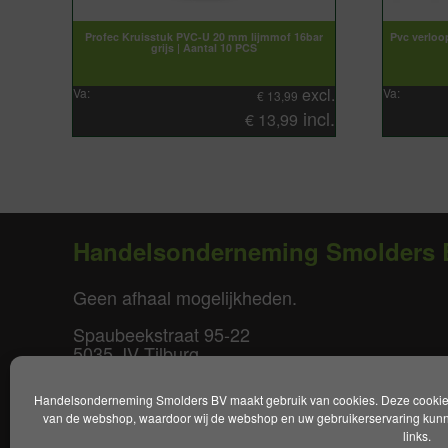
Profec Kruisstuk PVC-U 20 mm lijmmof 16bar
Pvc verloo
grijs | Aantal 10 PCS
excl.
Va:
Va:
€
13,99
incl.
€
13,99
Handelsonderneming Smolders 
Geen afhaal mogelijkheden.
Spaubeekstraat 95-22
5035 JV Tilburg
T. +31(0)85-0640877
Handelsonderneming Smolders BV maakt gebruik van cookies. Deze cookies 
E.
info@smoldersbv.nl
van de webshop, waardoor wij de webshop en uw gebruikerservaring kunne
links.