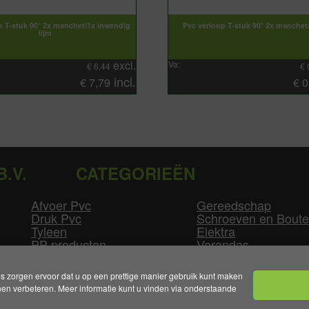
p T-stuk 90° 2x manchet/1x inwendig
Pvc verloop T-stuk 90° 2x manchet/
lijm
excl.
Va:
€
6,44
€
incl.
€
7,79
€
0
B.V.
CATEGORIEËN
Afvoer Pvc
Gereedschap
Druk Pvc
Schroeven en Bout
Tyleen
Elektra
PP producten
Verandas
Las producten
Zwembad
GLW producten
Overige
zorgen ervoor dat u op een prettige manier gebruik kunt maken
n verbeteren. Meer informatie kunt u vinden via onderstaande