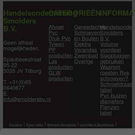
Handelsonderneming
CATEGORIEËN
INFORMA
Smolders
Afvoer
Gereedschap
Handelsonder
B.V.
Pvc
Schroeven
Smolders
Druk Pvc
en Bouten
B.V.
Geen afhaal
Tyleen
Elektra
Volume
mogelijkheden.
PP
Verandas
voordeel
producten
Zwembad
Slagpluggen
Spaubeekstraat
Las
Overige
gebruiken
95-22
producten
Waarom
5035 JV Tilburg
GLW
roesten Rvs
producten
schroeven?
T. +31(0)85-
Schroefdraad
0640877
tabel
E.
Pvc-buizen
info@smoldersbv.nl
diameters
Flenzen
tabel
|
|
|
|
Disclaimer
Privacy policy
Algemene Voorwaarden
Levertijden & Bezorgkosten
|
|
Klantenservice
Mijn Account
Contact