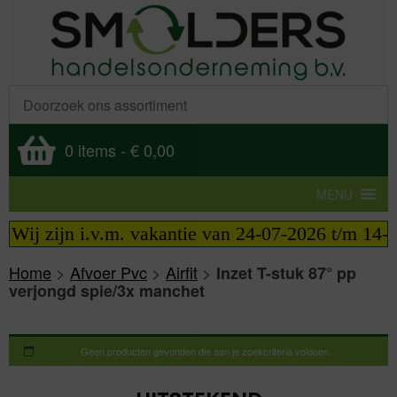
0 items
-
€ 0,00
MENU
 Wij zijn i.v.m. vakantie van 24-07-2026 t/m 14-0
Home
>
Afvoer Pvc
>
Airfit
>
Inzet T-stuk 87° pp
verjongd spie/3x manchet
Geen producten gevonden die aan je zoekcriteria voldoen.