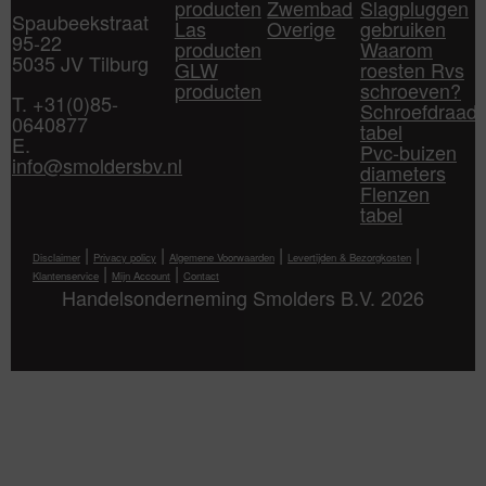
producten
Zwembad
Slagpluggen
Spaubeekstraat
Las
Overige
gebruiken
95-22
producten
Waarom
5035 JV Tilburg
GLW
roesten Rvs
producten
schroeven?
T. +31(0)85-
Schroefdraad
0640877
tabel
E.
Pvc-buizen
info@smoldersbv.nl
diameters
Flenzen
tabel
|
|
|
|
Disclaimer
Privacy policy
Algemene Voorwaarden
Levertijden & Bezorgkosten
|
|
Klantenservice
Mijn Account
Contact
Handelsonderneming Smolders B.V. 2026