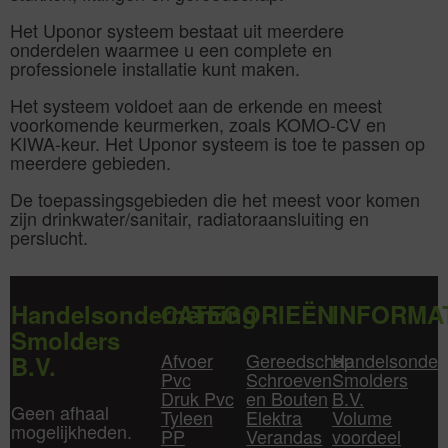
Het Uponor systeem bestaat uit meerdere
onderdelen waarmee u een complete en
professionele installatie kunt maken.
Het systeem voldoet aan de erkende en meest
voorkomende keurmerken, zoals KOMO-CV en
KIWA-keur. Het Uponor systeem is toe te passen op
meerdere gebieden.
De toepassingsgebieden die het meest voor komen
zijn drinkwater/sanitair, radiatoraansluiting en
perslucht.
Handelsonderneming
CATEGORIEËN
INFORMA
Smolders
Afvoer
Gereedschap
Handelsonder
B.V.
Pvc
Schroeven
Smolders
Druk Pvc
en Bouten
B.V.
Geen afhaal
Tyleen
Elektra
Volume
mogelijkheden.
PP
Verandas
voordeel