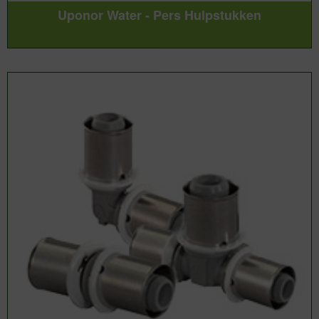
Uponor Water - Pers Hulpstukken