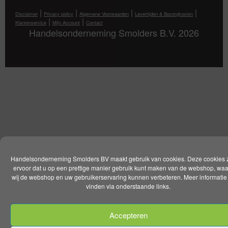
|
|
|
|
Disclaimer
Privacy policy
Algemene Voorwaarden
Levertijden & Bezorgkosten
|
|
Klantenservice
Mijn Account
Contact
Handelsonderneming Smolders B.V. 2026
Handelsonderneming Smolders BV maakt gebruik van cookies. Deze cookies 
ervoor dat u op een prettige manier gebruik kunt maken van de webshop, wa
wij de webshop en uw gebruikerservaring kunnen verbeteren. Meer informatie 
vinden via onderstaande links.
Accepteren