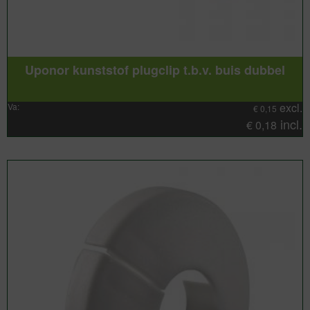
Uponor kunststof plugclip t.b.v. buis dubbel
excl.
Va:
€
0,15
incl.
€
0,18