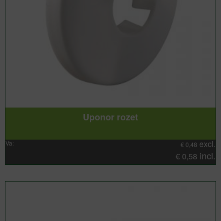
Uponor rozet
excl.
Va:
€
0,48
incl.
€
0,58