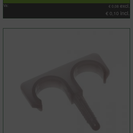
excl.
Va:
€
0,08
incl.
€
0,10