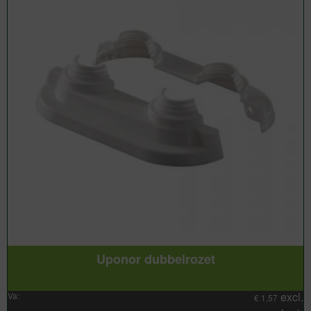
Uponor dubbelrozet
excl.
Va:
€
1,57