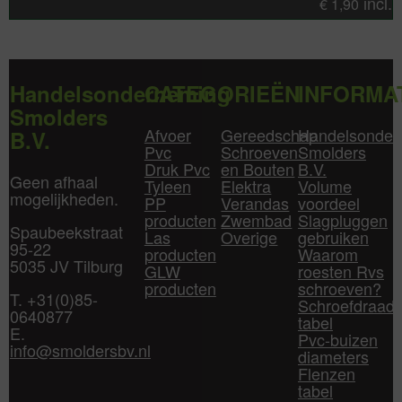
incl.
€
1,90
Handelsonderneming
CATEGORIEËN
INFORMA
Smolders
Afvoer
Gereedschap
Handelsonder
B.V.
Pvc
Schroeven
Smolders
Druk Pvc
en Bouten
B.V.
Geen afhaal
Tyleen
Elektra
Volume
mogelijkheden.
PP
Verandas
voordeel
producten
Zwembad
Slagpluggen
Spaubeekstraat
Las
Overige
gebruiken
95-22
producten
Waarom
5035 JV Tilburg
GLW
roesten Rvs
producten
schroeven?
T. +31(0)85-
Schroefdraad
0640877
tabel
E.
Pvc-buizen
info@smoldersbv.nl
diameters
Flenzen
tabel