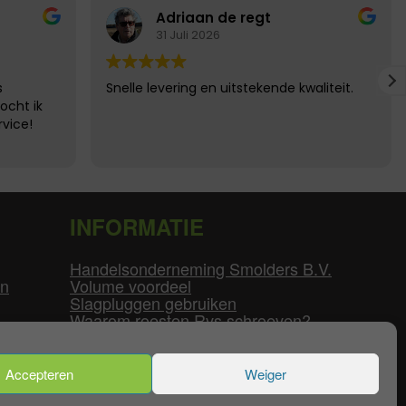
Adriaan de regt
31 Juli 2026
s
Snelle levering en uitstekende kwaliteit.
ocht ik
vice!
INFORMATIE
Handelsonderneming Smolders B.V.
en
Volume voordeel
Slagpluggen gebruiken
Waarom roesten Rvs schroeven?
Schroefdraad tabel
Pvc-buizen diameters
Flenzen tabel
Accepteren
Weiger