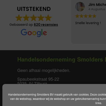
Jim Mich
UITSTEKEND
4 Augustus
Snelle levering !
Gebaseerd op
620 recensies
Handelsonderneming Smolders 
Geen afhaal mogelijkheden.
Spaubeekstraat 95-22
5035 JV Tilburg
T. +31(0)85-0640877
Handelsonderneming Smolders BV maakt gebruik van cookies. Deze cookies 
E.
info@smoldersbv.nl
van de webshop, waardoor wij de webshop en uw gebruikerservaring kunne
links.