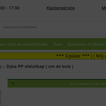
:00 - 17:00
Klantenservice
Mi
as, lucht en watertechniek
Tools
Schroeven en Bouten
*** Update *** | | Wij zijn 
n
>
Dyka PP afsluitkap ( om de buis )
Geen producten gevonden die aa