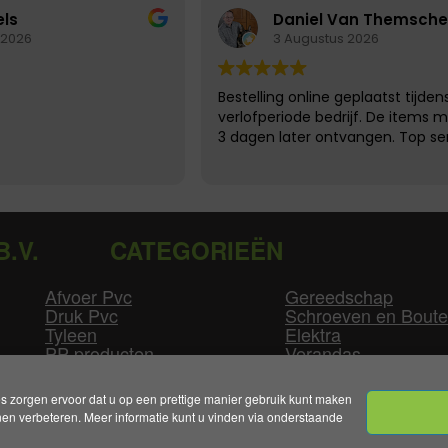
els
Daniel Van Themsche
 2026
3 Augustus 2026
Bestelling online geplaatst tijden
verlofperiode bedrijf. De items m
3 dagen later ontvangen. Top ser
B.V.
CATEGORIEËN
Afvoer Pvc
Gereedschap
Druk Pvc
Schroeven en Bout
Tyleen
Elektra
PP producten
Verandas
Las producten
Zwembad
GLW producten
Overige
zorgen ervoor dat u op een prettige manier gebruik kunt maken
n verbeteren. Meer informatie kunt u vinden via onderstaande