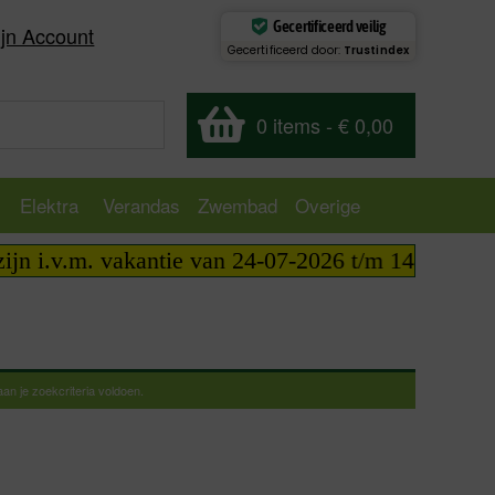
Gecertificeerd veilig
jn Account
Gecertificeerd door:
Trustindex
0 items
-
€ 0,00
Elektra
Verandas
Zwembad
Overige
i.v.m. vakantie van 24-07-2026 t/m 14-08-2026 tel
n je zoekcriteria voldoen.