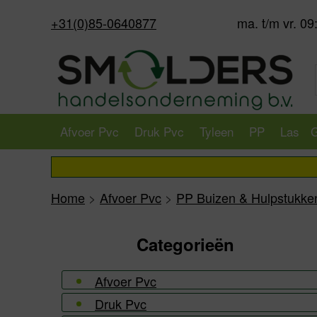
+31(0)85-0640877
ma. t/m vr. 09
Afvoer Pvc
Druk Pvc
Tyleen
PP
Las
G
Home
>
Afvoer Pvc
>
PP Buizen & Hulpstukke
Categorieën
Afvoer Pvc
Druk Pvc