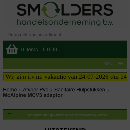
0 items
-
€ 0,00
MENU
| Wij zijn i.v.m. vakantie van 24-07-2026 t/m 14-0
Home
>
Afvoer Pvc
>
Sanitaire Hulpstukken
>
McAlpine MCV3 adaptor
Geen producten gevonden die aan je zoekcriteria voldoen.