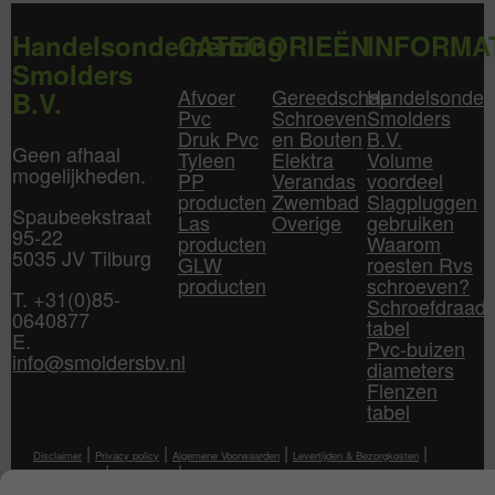
Handelsonderneming
CATEGORIEËN
INFORMA
Smolders
Afvoer
Gereedschap
Handelsonder
B.V.
Pvc
Schroeven
Smolders
Druk Pvc
en Bouten
B.V.
Geen afhaal
Tyleen
Elektra
Volume
mogelijkheden.
PP
Verandas
voordeel
producten
Zwembad
Slagpluggen
Spaubeekstraat
Las
Overige
gebruiken
95-22
producten
Waarom
5035 JV Tilburg
GLW
roesten Rvs
producten
schroeven?
T. +31(0)85-
Schroefdraad
0640877
tabel
E.
Pvc-buizen
info@smoldersbv.nl
diameters
Flenzen
tabel
|
|
|
|
Disclaimer
Privacy policy
Algemene Voorwaarden
Levertijden & Bezorgkosten
|
|
Klantenservice
Mijn Account
Contact