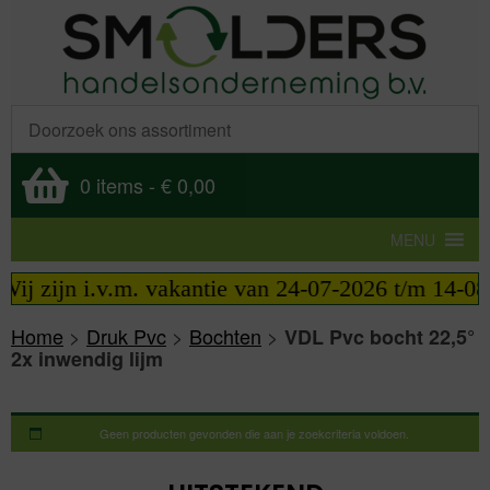
0 items
-
€ 0,00
MENU
ij zijn i.v.m. vakantie van 24-07-2026 t/m 14-08-
Home
>
Druk Pvc
>
Bochten
>
VDL Pvc bocht 22,5°
2x inwendig lijm
Geen producten gevonden die aan je zoekcriteria voldoen.