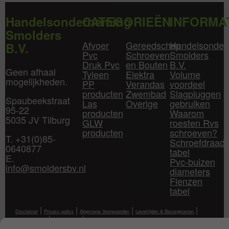
Handelsonderneming
CATEGORIEËN
INFORMA
Smolders
Afvoer
Gereedschap
Handelsonder
B.V.
Pvc
Schroeven
Smolders
Druk Pvc
en Bouten
B.V.
Geen afhaal
Tyleen
Elektra
Volume
mogelijkheden.
PP
Verandas
voordeel
producten
Zwembad
Slagpluggen
Spaubeekstraat
Las
Overige
gebruiken
95-22
producten
Waarom
5035 JV Tilburg
GLW
roesten Rvs
producten
schroeven?
T. +31(0)85-
Schroefdraad
0640877
tabel
E.
Pvc-buizen
info@smoldersbv.nl
diameters
Flenzen
tabel
|
|
|
|
Disclaimer
Privacy policy
Algemene Voorwaarden
Levertijden & Bezorgkosten
|
|
Klantenservice
Mijn Account
Contact