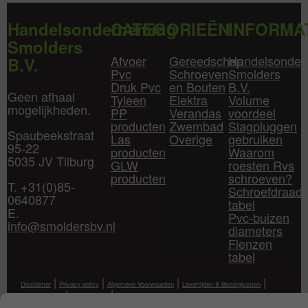
Handelsonderneming
CATEGORIEËN
INFORMA
Smolders
Afvoer
Gereedschap
Handelsonder
B.V.
Pvc
Schroeven
Smolders
Druk Pvc
en Bouten
B.V.
Geen afhaal
Tyleen
Elektra
Volume
mogelijkheden.
PP
Verandas
voordeel
producten
Zwembad
Slagpluggen
Spaubeekstraat
Las
Overige
gebruiken
95-22
producten
Waarom
5035 JV Tilburg
GLW
roesten Rvs
producten
schroeven?
T. +31(0)85-
Schroefdraad
0640877
tabel
E.
Pvc-buizen
info@smoldersbv.nl
diameters
Flenzen
tabel
|
|
|
|
Disclaimer
Privacy policy
Algemene Voorwaarden
Levertijden & Bezorgkosten
|
|
Klantenservice
Mijn Account
Contact