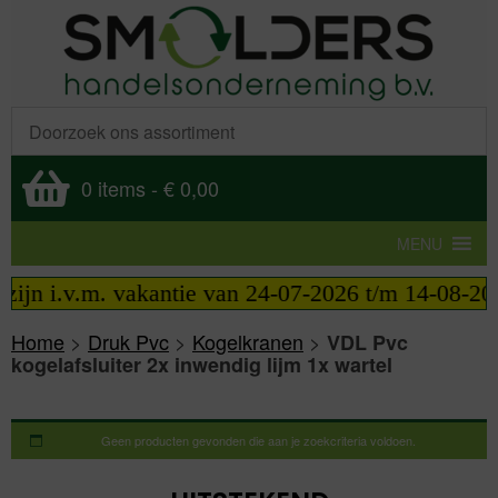
0 items
-
€ 0,00
MENU
zijn i.v.m. vakantie van 24-07-2026 t/m 14-08-202
Home
>
Druk Pvc
>
Kogelkranen
>
VDL Pvc
kogelafsluiter 2x inwendig lijm 1x wartel
Geen producten gevonden die aan je zoekcriteria voldoen.