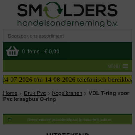
0 items
-
€ 0,00
MENU
 24-07-2026 t/m 14-08-2026 telefonisch bereikbaar
Home
>
Druk Pvc
>
Kogelkranen
>
VDL T-ring voor
Pvc kraagbus O-ring
Geen producten gevonden die aan je zoekcriteria voldoen.