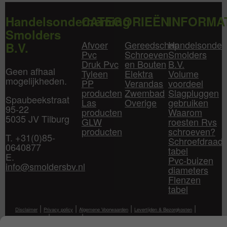
Handelsonderneming
CATEGORIEËN
INFORMA
Smolders
Afvoer
Gereedschap
Handelsonder
B.V.
Pvc
Schroeven
Smolders
Druk Pvc
en Bouten
B.V.
Geen afhaal
Tyleen
Elektra
Volume
mogelijkheden.
PP
Verandas
voordeel
producten
Zwembad
Slagpluggen
Spaubeekstraat
Las
Overige
gebruiken
95-22
producten
Waarom
5035 JV Tilburg
GLW
roesten Rvs
producten
schroeven?
T. +31(0)85-
Schroefdraad
0640877
tabel
E.
Pvc-buizen
info@smoldersbv.nl
diameters
Flenzen
tabel
|
|
|
|
Disclaimer
Privacy policy
Algemene Voorwaarden
Levertijden & Bezorgkosten
|
|
Klantenservice
Mijn Account
Contact