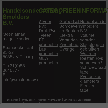
Handelsonderneming
CATEGORIEËN
INFORMA
Smolders
Afvoer
Gereedschap
Handelsonder
B.V.
Pvc
Schroeven
Smolders
Druk Pvc
en Bouten
B.V.
Geen afhaal
Tyleen
Elektra
Volume
mogelijkheden.
PP
Verandas
voordeel
producten
Zwembad
Slagpluggen
Spaubeekstraat
Las
Overige
gebruiken
95-22
producten
Waarom
5035 JV Tilburg
GLW
roesten Rvs
producten
schroeven?
T. +31(0)85-
Schroefdraad
0640877
tabel
E.
Pvc-buizen
info@smoldersbv.nl
diameters
Flenzen
tabel
|
|
|
|
Disclaimer
Privacy policy
Algemene Voorwaarden
Levertijden & Bezorgkosten
|
|
Klantenservice
Mijn Account
Contact