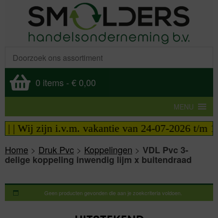
0 items
-
€ 0,00
MENU
 | Wij zijn i.v.m. vakantie van 24-07-2026 t/m 14
Home
>
Druk Pvc
>
Koppelingen
>
VDL Pvc 3-
delige koppeling inwendig lijm x buitendraad
Geen producten gevonden die aan je zoekcriteria voldoen.