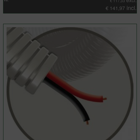
excl.
€
117,33
incl.
€
141,97