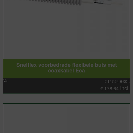
Snelflex voorbedrade flexibele buis met
coaxkabel Eca
excl.
Va:
€
147,64
incl.
€
178,64