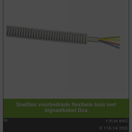
Snelflex voorbedrade flexibele buis met
signaalkabel Dca
excl.
Va:
€
95,98
incl.
€
116,14