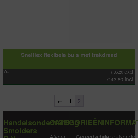
Snelflex flexibele buis met trekdraad
excl.
Va:
€
36,20
incl.
€
43,80
←
1
2
Handelsonderneming
CATEGORIEËN
INFORMA
Smolders
Afvoer
Gereedschap
Handelsonder