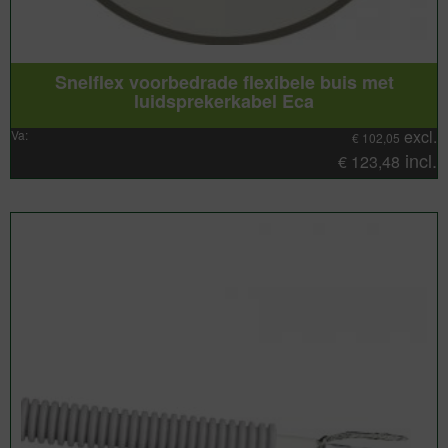
Snelflex voorbedrade flexibele buis met
luidsprekerkabel Eca
excl.
Va:
€
102,05
incl.
€
123,48