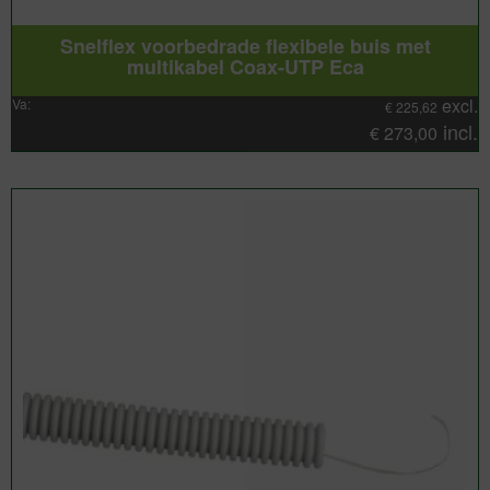
Snelflex voorbedrade flexibele buis met
multikabel Coax-UTP Eca
excl.
Va:
€
225,62
incl.
€
273,00