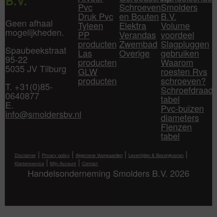
B.V.
Pvc
Schroeven
Smolders
Druk Pvc
en Bouten
B.V.
Geen afhaal
Tyleen
Elektra
Volume
mogelijkheden.
PP
Verandas
voordeel
producten
Zwembad
Slagpluggen
Spaubeekstraat
Las
Overige
gebruiken
95-22
producten
Waarom
5035 JV Tilburg
GLW
roesten Rvs
producten
schroeven?
T. +31(0)85-
Schroefdraad
0640877
tabel
E.
Pvc-buizen
info@smoldersbv.nl
diameters
Flenzen
tabel
|
|
|
|
Disclaimer
Privacy policy
Algemene Voorwaarden
Levertijden & Bezorgkosten
|
|
Klantenservice
Mijn Account
Contact
Handelsonderneming Smolders B.V. 2026