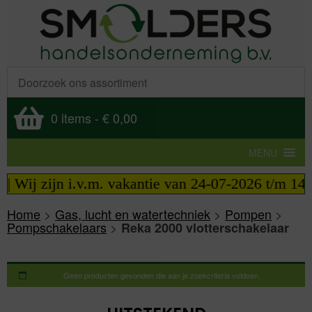
0 items
-
€ 0,00
MENU
| Wij zijn i.v.m. vakantie van 24-07-2026 t/m 14-0
Home
>
Gas, lucht en watertechniek
>
Pompen
>
Pompschakelaars
>
Reka 2000 vlotterschakelaar
Geen producten gevonden die aan je zoekcriteria voldoen.