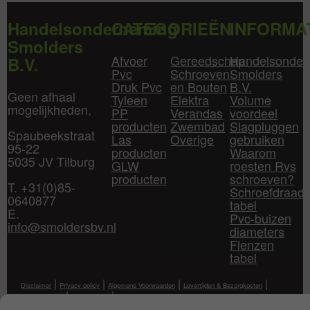
Handelsonderneming
CATEGORIEËN
INFORMA
Smolders
Afvoer
Gereedschap
Handelsonder
B.V.
Pvc
Schroeven
Smolders
Druk Pvc
en Bouten
B.V.
Geen afhaal
Tyleen
Elektra
Volume
mogelijkheden.
PP
Verandas
voordeel
producten
Zwembad
Slagpluggen
Spaubeekstraat
Las
Overige
gebruiken
95-22
producten
Waarom
5035 JV Tilburg
GLW
roesten Rvs
producten
schroeven?
T. +31(0)85-
Schroefdraad
0640877
tabel
E.
Pvc-buizen
info@smoldersbv.nl
diameters
Flenzen
tabel
|
|
|
|
Disclaimer
Privacy policy
Algemene Voorwaarden
Levertijden & Bezorgkosten
|
|
Klantenservice
Mijn Account
Contact