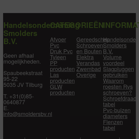
Handelsonderneming
CATEGORIEËN
INFORMA
Smolders
Afvoer
Gereedschap
Handelsonder
B.V.
Pvc
Schroeven
Smolders
Druk Pvc
en Bouten
B.V.
Geen afhaal
Tyleen
Elektra
Volume
mogelijkheden.
PP
Verandas
voordeel
producten
Zwembad
Slagpluggen
Spaubeekstraat
Las
Overige
gebruiken
95-22
producten
Waarom
5035 JV Tilburg
GLW
roesten Rvs
producten
schroeven?
T. +31(0)85-
Schroefdraad
0640877
tabel
E.
Pvc-buizen
info@smoldersbv.nl
diameters
Flenzen
tabel