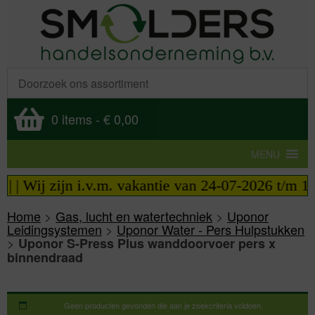
0 items
-
€ 0,00
MENU
 | Wij zijn i.v.m. vakantie van 24-07-2026 t/m 14
Home
>
Gas, lucht en watertechniek
>
Uponor
Leidingsystemen
>
Uponor Water - Pers Hulpstukken
>
Uponor S-Press Plus wanddoorvoer pers x
binnendraad
Geen producten gevonden die aan je zoekcriteria voldoen.