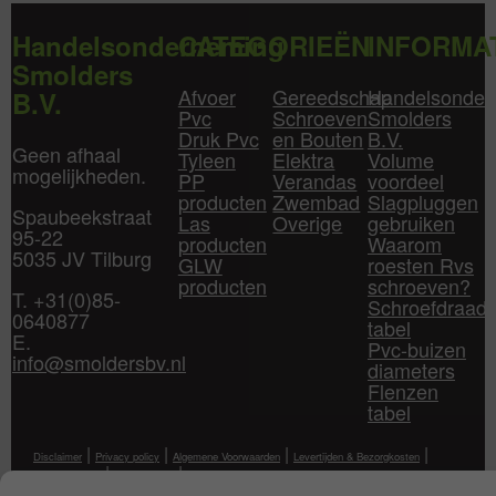
Handelsonderneming
CATEGORIEËN
INFORMA
Smolders
Afvoer
Gereedschap
Handelsonder
B.V.
Pvc
Schroeven
Smolders
Druk Pvc
en Bouten
B.V.
Geen afhaal
Tyleen
Elektra
Volume
mogelijkheden.
PP
Verandas
voordeel
producten
Zwembad
Slagpluggen
Spaubeekstraat
Las
Overige
gebruiken
95-22
producten
Waarom
5035 JV Tilburg
GLW
roesten Rvs
producten
schroeven?
T. +31(0)85-
Schroefdraad
0640877
tabel
E.
Pvc-buizen
info@smoldersbv.nl
diameters
Flenzen
tabel
|
|
|
|
Disclaimer
Privacy policy
Algemene Voorwaarden
Levertijden & Bezorgkosten
|
|
Klantenservice
Mijn Account
Contact