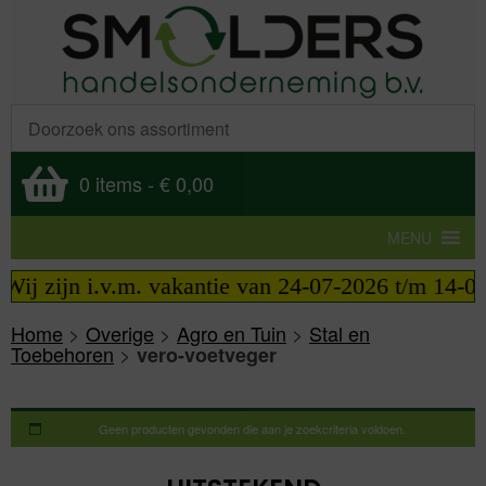
0 items
-
€ 0,00
MENU
Wij zijn i.v.m. vakantie van 24-07-2026 t/m 14-08
Home
>
Overige
>
Agro en Tuin
>
Stal en
Toebehoren
>
vero-voetveger
Geen producten gevonden die aan je zoekcriteria voldoen.