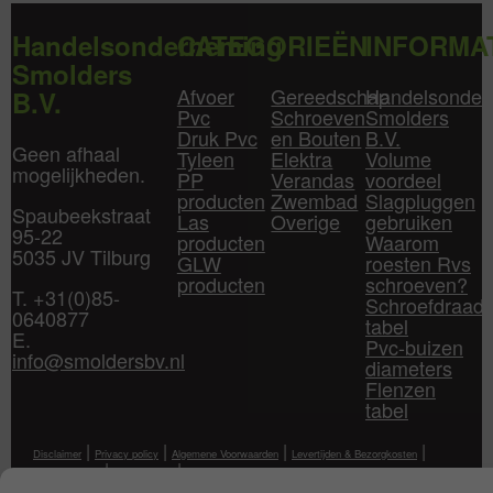
Handelsonderneming
CATEGORIEËN
INFORMA
Smolders
Afvoer
Gereedschap
Handelsonder
B.V.
Pvc
Schroeven
Smolders
Druk Pvc
en Bouten
B.V.
Geen afhaal
Tyleen
Elektra
Volume
mogelijkheden.
PP
Verandas
voordeel
producten
Zwembad
Slagpluggen
Spaubeekstraat
Las
Overige
gebruiken
95-22
producten
Waarom
5035 JV Tilburg
GLW
roesten Rvs
producten
schroeven?
T. +31(0)85-
Schroefdraad
0640877
tabel
E.
Pvc-buizen
info@smoldersbv.nl
diameters
Flenzen
tabel
|
|
|
|
Disclaimer
Privacy policy
Algemene Voorwaarden
Levertijden & Bezorgkosten
|
|
Klantenservice
Mijn Account
Contact