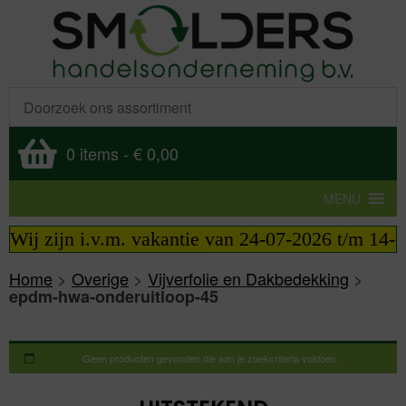
0 items
-
€ 0,00
MENU
 Wij zijn i.v.m. vakantie van 24-07-2026 t/m 14-08
Home
>
Overige
>
Vijverfolie en Dakbedekking
>
epdm-hwa-onderuitloop-45
Geen producten gevonden die aan je zoekcriteria voldoen.