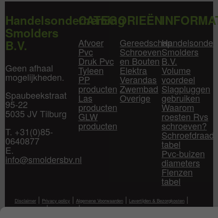
Handelsonderneming
CATEGORIEËN
INFORMA
Smolders
Afvoer
Gereedschap
Handelsonder
B.V.
Pvc
Schroeven
Smolders
Druk Pvc
en Bouten
B.V.
Geen afhaal
Tyleen
Elektra
Volume
mogelijkheden.
PP
Verandas
voordeel
producten
Zwembad
Slagpluggen
Spaubeekstraat
Las
Overige
gebruiken
95-22
producten
Waarom
5035 JV Tilburg
GLW
roesten Rvs
producten
schroeven?
T. +31(0)85-
Schroefdraad
0640877
tabel
E.
Pvc-buizen
info@smoldersbv.nl
diameters
Flenzen
tabel
|
|
|
|
Disclaimer
Privacy policy
Algemene Voorwaarden
Levertijden & Bezorgkosten
|
|
Klantenservice
Mijn Account
Contact