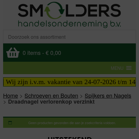
0 items
-
€ 0,00
MENU
| Wij zijn i.v.m. vakantie van 24-07-2026 t/m 14-0
Home
>
Schroeven en Bouten
>
Spijkers en Nagels
>
Draadnagel verlorenkop verzinkt
Geen producten gevonden die aan je zoekcriteria voldoen.