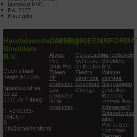
Materiaal PVC.
RAL7037.
Kleur grijs.
Handelsonderneming
CATEGORIEËN
INFORMA
Smolders
Afvoer
Gereedschap
Handelsonder
B.V.
Pvc
Schroeven
Smolders
Druk Pvc
en Bouten
B.V.
Geen afhaal
Tyleen
Elektra
Volume
mogelijkheden.
PP
Verandas
voordeel
producten
Zwembad
Slagpluggen
Spaubeekstraat
Las
Overige
gebruiken
95-22
producten
Waarom
5035 JV Tilburg
GLW
roesten Rvs
producten
schroeven?
T. +31(0)85-
Schroefdraad
0640877
tabel
E.
Pvc-buizen
info@smoldersbv.nl
diameters
Flenzen