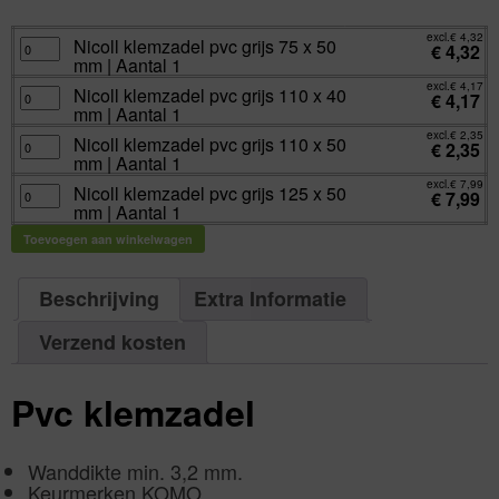
excl.
€
2,35
incl.
€
2,84
excl.
€
4,32
Nicoll
Nicoll klemzadel pvc grijs 75 x 50
€
4,32
klemzadel
mm | Aantal 1
pvc
grijs
excl.
€
4,17
75
Nicoll
Nicoll klemzadel pvc grijs 110 x 40
€
4,17
x
klemzadel
mm | Aantal 1
50
pvc
mm
grijs
excl.
€
2,35
|
110
Nicoll
Nicoll klemzadel pvc grijs 110 x 50
€
2,35
Aantal
x
klemzadel
mm | Aantal 1
1
40
pvc
aantal
mm
grijs
excl.
€
7,99
|
110
Nicoll
Nicoll klemzadel pvc grijs 125 x 50
€
7,99
Aantal
x
klemzadel
mm | Aantal 1
1
50
pvc
aantal
mm
grijs
|
125
Toevoegen aan winkelwagen
Aantal
x
1
50
aantal
mm
|
Beschrijving
Extra Informatie
Aantal
1
aantal
Verzend kosten
Pvc klemzadel
Wanddikte min. 3,2 mm.
Keurmerken KOMO.