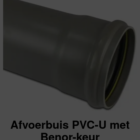
Afvoerbuis PVC-U met
Benor-keur