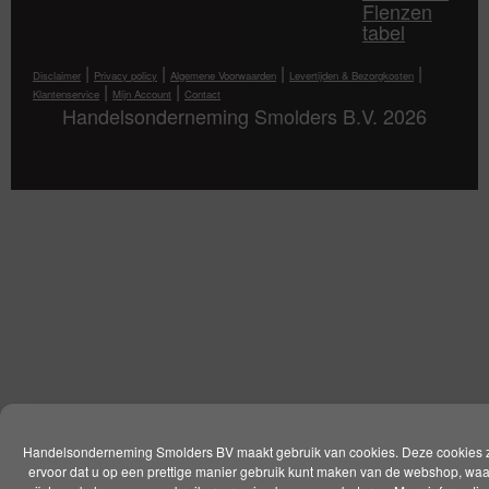
Flenzen
tabel
|
|
|
|
Disclaimer
Privacy policy
Algemene Voorwaarden
Levertijden & Bezorgkosten
|
|
Klantenservice
Mijn Account
Contact
Handelsonderneming Smolders B.V. 2026
Handelsonderneming Smolders BV maakt gebruik van cookies. Deze cookies 
ervoor dat u op een prettige manier gebruik kunt maken van de webshop, wa