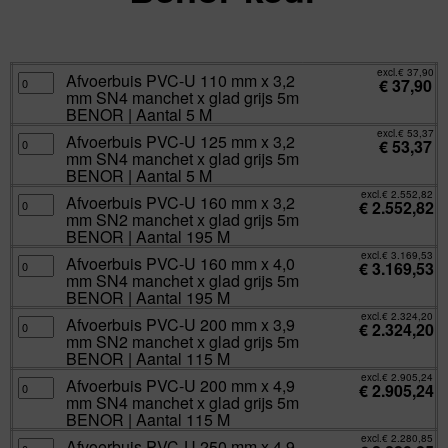
excl.
Va:
€
37,90
incl.
€
45,86
excl.
€
37,90
Afvoerbuis
Afvoerbuis PVC-U 110 mm x 3,2
€
37,90
PVC-
mm SN4 manchet x glad grijs 5m
U
110
BENOR | Aantal 5 M
mm
x
excl.
€
53,37
Afvoerbuis
Afvoerbuis PVC-U 125 mm x 3,2
3,2
€
53,37
PVC-
mm
mm SN4 manchet x glad grijs 5m
U
SN4
125
BENOR | Aantal 5 M
manchet
mm
x
x
excl.
€
2.552,82
glad
Afvoerbuis
Afvoerbuis PVC-U 160 mm x 3,2
3,2
€
2.552,82
grijs
PVC-
mm
mm SN2 manchet x glad grijs 5m
5m
U
SN4
BENOR
160
BENOR | Aantal 195 M
manchet
|
mm
x
Aantal
x
excl.
€
3.169,53
glad
Afvoerbuis
Afvoerbuis PVC-U 160 mm x 4,0
5
3,2
€
3.169,53
grijs
PVC-
M
mm
mm SN4 manchet x glad grijs 5m
5m
U
aantal
SN2
BENOR
160
BENOR | Aantal 195 M
manchet
|
mm
x
Aantal
x
excl.
€
2.324,20
glad
Afvoerbuis
Afvoerbuis PVC-U 200 mm x 3,9
5
4,0
€
2.324,20
grijs
PVC-
M
mm
mm SN2 manchet x glad grijs 5m
5m
U
aantal
SN4
BENOR
200
BENOR | Aantal 115 M
manchet
|
mm
x
Aantal
x
excl.
€
2.905,24
glad
Afvoerbuis
Afvoerbuis PVC-U 200 mm x 4,9
195
3,9
€
2.905,24
grijs
PVC-
M
mm
mm SN4 manchet x glad grijs 5m
5m
U
aantal
SN2
BENOR
200
BENOR | Aantal 115 M
manchet
|
mm
x
Aantal
x
excl.
€
2.280,85
glad
Afvoerbuis
Afvoerbuis PVC-U 250 mm x 4,9
195
4,9