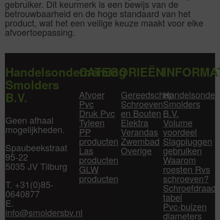
gebruiker. Dit keurmerk is een bewijs van de
betrouwbaarheid en de hoge standaard van het
product, wat het een veilige keuze maakt voor elke
afvoertoepassing.
Handelsonderneming
CATEGORIEËN
INFORMA
Smolders
Afvoer
Gereedschap
Handelsonder
B.V.
Pvc
Schroeven
Smolders
Druk Pvc
en Bouten
B.V.
Geen afhaal
Tyleen
Elektra
Volume
mogelijkheden.
PP
Verandas
voordeel
producten
Zwembad
Slagpluggen
Spaubeekstraat
Las
Overige
gebruiken
95-22
producten
Waarom
5035 JV Tilburg
GLW
roesten Rvs
producten
schroeven?
T. +31(0)85-
Schroefdraad
0640877
tabel
E.
Pvc-buizen
info@smoldersbv.nl
diameters