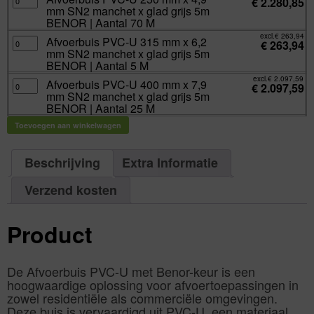
€
2.280,85
grijs
PVC-
M
mm
mm SN2 manchet x glad grijs 5m
5m
U
aantal
SN4
BENOR
250
BENOR | Aantal 70 M
manchet
|
mm
x
Aantal
x
excl.
€
263,94
glad
Afvoerbuis
Afvoerbuis PVC-U 315 mm x 6,2
115
4,9
€
263,94
grijs
PVC-
M
mm
mm SN2 manchet x glad grijs 5m
5m
U
aantal
SN2
BENOR
315
BENOR | Aantal 5 M
manchet
|
mm
x
Aantal
x
excl.
€
2.097,59
glad
Afvoerbuis
Afvoerbuis PVC-U 400 mm x 7,9
115
6,2
€
2.097,59
grijs
PVC-
M
mm
mm SN2 manchet x glad grijs 5m
5m
U
aantal
SN2
BENOR
400
BENOR | Aantal 25 M
manchet
|
mm
x
Aantal
x
glad
Toevoegen aan winkelwagen
70
7,9
grijs
M
mm
5m
aantal
SN2
BENOR
manchet
|
x
Beschrijving
Extra Informatie
Aantal
glad
5
grijs
M
5m
aantal
Verzend kosten
BENOR
|
Aantal
25
M
Product
aantal
De Afvoerbuis PVC-U met Benor-keur is een
hoogwaardige oplossing voor afvoertoepassingen in
zowel residentiële als commerciële omgevingen.
Deze buis is vervaardigd uit PVC-U, een materiaal