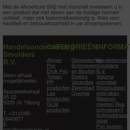
Met de Afvoerbuis SN2 met manchet investeert u in
een product dat niet alleen aan de huidige normen
voldoet, maar ook toekomstbestendig is. Kies voor
kwaliteit en betrouwbaarheid in uw afvoersystemen.
Handelsonderneming
CATEGORIEËN
INFORMA
Smolders
Afvoer
Gereedschap
Handelsonder
B.V.
Pvc
Schroeven
Smolders
Druk Pvc
en Bouten
B.V.
Geen afhaal
Tyleen
Elektra
Volume
mogelijkheden.
PP
Verandas
voordeel
producten
Zwembad
Slagpluggen
Spaubeekstraat
Las
Overige
gebruiken
95-22
producten
Waarom
5035 JV Tilburg
GLW
roesten Rvs
producten
schroeven?
T. +31(0)85-
Schroefdraad
0640877
tabel
E.
Pvc-buizen
info@smoldersbv.nl