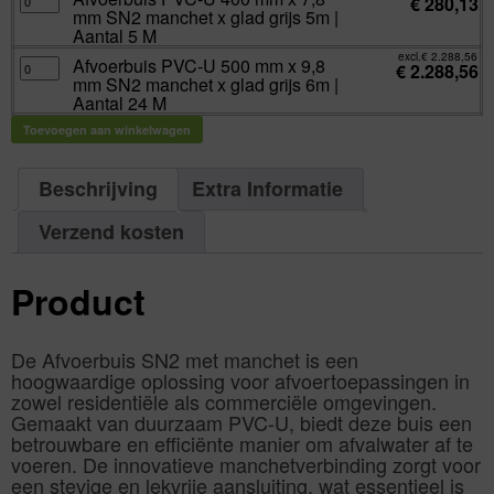
€
280,13
grijs
PVC-
aantal
mm
mm SN2 manchet x glad grijs 5m |
5m
U
SN2
|
400
Aantal 5 M
manchet
Aantal
mm
x
5
x
excl.
€
2.288,56
glad
Afvoerbuis
Afvoerbuis PVC-U 500 mm x 9,8
M
7,8
€
2.288,56
grijs
PVC-
aantal
mm
mm SN2 manchet x glad grijs 6m |
5m
U
SN2
|
500
Aantal 24 M
manchet
Aantal
mm
x
5
x
glad
Toevoegen aan winkelwagen
M
9,8
grijs
aantal
mm
5m
SN2
|
manchet
Aantal
x
Beschrijving
Extra Informatie
5
glad
M
grijs
aantal
6m
Verzend kosten
|
Aantal
24
M
aantal
Product
De Afvoerbuis SN2 met manchet is een
hoogwaardige oplossing voor afvoertoepassingen in
zowel residentiële als commerciële omgevingen.
Gemaakt van duurzaam PVC-U, biedt deze buis een
betrouwbare en efficiënte manier om afvalwater af te
voeren. De innovatieve manchetverbinding zorgt voor
een stevige en lekvrije aansluiting, wat essentieel is