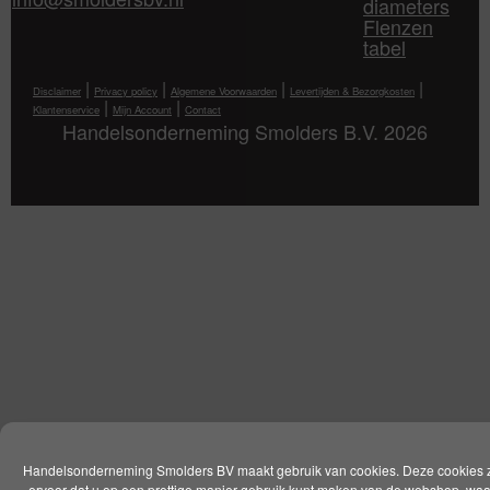
diameters
Flenzen
tabel
|
|
|
|
Disclaimer
Privacy policy
Algemene Voorwaarden
Levertijden & Bezorgkosten
|
|
Klantenservice
Mijn Account
Contact
Handelsonderneming Smolders B.V. 2026
Handelsonderneming Smolders BV maakt gebruik van cookies. Deze cookies 
ervoor dat u op een prettige manier gebruik kunt maken van de webshop, wa