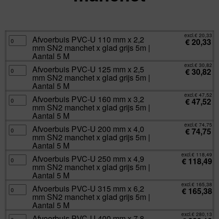
excl.
Va:
€
20,33
incl.
€
24,60
excl.
€
20,33
Afvoerbuis
Afvoerbuis PVC-U 110 mm x 2,2
€
20,33
PVC-
mm SN2 manchet x glad grijs 5m |
U
110
Aantal 5 M
mm
x
excl.
€
30,82
Afvoerbuis
Afvoerbuis PVC-U 125 mm x 2,5
2,2
€
30,82
PVC-
mm
mm SN2 manchet x glad grijs 5m |
U
SN2
125
Aantal 5 M
manchet
mm
x
x
excl.
€
47,52
glad
Afvoerbuis
Afvoerbuis PVC-U 160 mm x 3,2
2,5
€
47,52
grijs
PVC-
mm
mm SN2 manchet x glad grijs 5m |
5m
U
SN2
|
160
Aantal 5 M
manchet
Aantal
mm
x
5
x
excl.
€
74,75
glad
Afvoerbuis
Afvoerbuis PVC-U 200 mm x 4,0
M
3,2
€
74,75
grijs
PVC-
aantal
mm
mm SN2 manchet x glad grijs 5m |
5m
U
SN2
|
200
Aantal 5 M
manchet
Aantal
mm
x
5
x
excl.
€
118,49
glad
Afvoerbuis
Afvoerbuis PVC-U 250 mm x 4,9
M
4,0
€
118,49
grijs
PVC-
aantal
mm
mm SN2 manchet x glad grijs 5m |
5m
U
SN2
|
250
Aantal 5 M
manchet
Aantal
mm
x
5
x
excl.
€
165,38
glad
Afvoerbuis
Afvoerbuis PVC-U 315 mm x 6,2
M
4,9
€
165,38
grijs
PVC-
aantal
mm
mm SN2 manchet x glad grijs 5m |
5m
U
SN2
|
315
Aantal 5 M
manchet
Aantal
mm
x
5
x
excl.
€
280,13
glad
Afvoerbuis
Afvoerbuis PVC-U 400 mm x 7,8
M
6,2