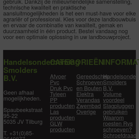
gebruik. Dankzij de milieuvriendelijke samenstelling,
technische kwaliteit en praktische
aansluitmogelijkheden is het een must-have voor elke
agrariër of professional. Kies voor deze landbouwbuis
en ervaar de combinatie van kwaliteit, gemak en
duurzaamheid in één product. Bestel vandaag nog
voor een optimale oplossing in uw landbouwproject.
Handelsonderneming
CATEGORIEËN
INFORMA
Smolders
Afvoer
Gereedschap
Handelsonder
B.V.
Pvc
Schroeven
Smolders
Druk Pvc
en Bouten
B.V.
Geen afhaal
Tyleen
Elektra
Volume
mogelijkheden.
PP
Verandas
voordeel
producten
Zwembad
Slagpluggen
Spaubeekstraat
Las
Overige
gebruiken
95-22
producten
Waarom
5035 JV Tilburg
GLW
roesten Rvs
producten
schroeven?
T. +31(0)85-
Schroefdraad
0640877