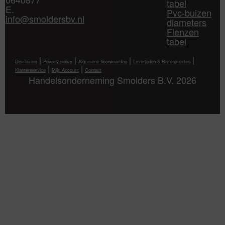
tabel
E.
Pvc-buizen
info@smoldersbv.nl
diameters
Flenzen
tabel
|
|
|
|
Disclaimer
Privacy policy
Algemene Voorwaarden
Levertijden & Bezorgkosten
|
|
Klantenservice
Mijn Account
Contact
Handelsonderneming Smolders B.V. 2026