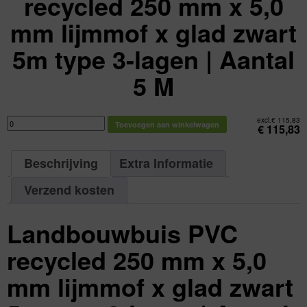
recycled 250 mm x 5,0
mm lijmmof x glad zwart
5m type 3-lagen | Aantal
5 M
Landbouwbuis
excl.
€
115,83
Toevoegen aan winkelwagen
PVC
€
115,83
recycled
250
mm
x
Beschrijving
Extra Informatie
5,0
mm
lijmmof
x
Verzend kosten
glad
zwart
5m
type
Landbouwbuis PVC
3-
lagen
|
Aantal
recycled 250 mm x 5,0
5
M
aantal
mm lijmmof x glad zwart