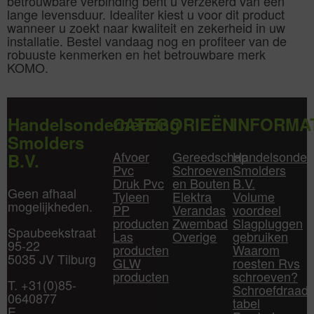
betrouwbare verbinding bent u verzekerd van een
lange levensduur. Idealiter kiest u voor dit product
wanneer u zoekt naar kwaliteit en zekerheid in uw
installatie. Bestel vandaag nog en profiteer van de
robuuste kenmerken en het betrouwbare merk
KOMO.
Handelsonderneming
CATEGORIEËN
INFORMA
Smolders
Afvoer
Gereedschap
Handelsonder
B.V.
Pvc
Schroeven
Smolders
Druk Pvc
en Bouten
B.V.
Geen afhaal
Tyleen
Elektra
Volume
mogelijkheden.
PP
Verandas
voordeel
producten
Zwembad
Slagpluggen
Spaubeekstraat
Las
Overige
gebruiken
95-22
producten
Waarom
5035 JV Tilburg
GLW
roesten Rvs
producten
schroeven?
T. +31(0)85-
Schroefdraad
0640877
tabel
E.