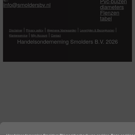
Pvc-buizen
info@smoldersbv.nl
diameters
Flenzen
tabel
|
|
|
|
Disclaimer
Privacy policy
Algemene Voorwaarden
Levertijden & Bezorgkosten
|
|
Klantenservice
Mijn Account
Contact
Handelsonderneming Smolders B.V. 2026