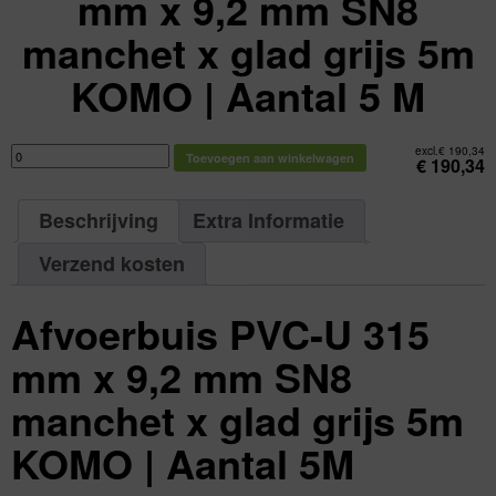
mm x 9,2 mm SN8
manchet x glad grijs 5m
KOMO | Aantal 5 M
Afvoerbuis
excl.
€
190,34
Toevoegen aan winkelwagen
PVC-
€
190,34
U
315
mm
x
Beschrijving
Extra Informatie
9,2
mm
SN8
manchet
Verzend kosten
x
glad
grijs
5m
Afvoerbuis PVC-U 315
KOMO
|
Aantal
5
mm x 9,2 mm SN8
M
aantal
manchet x glad grijs 5m
KOMO | Aantal 5M