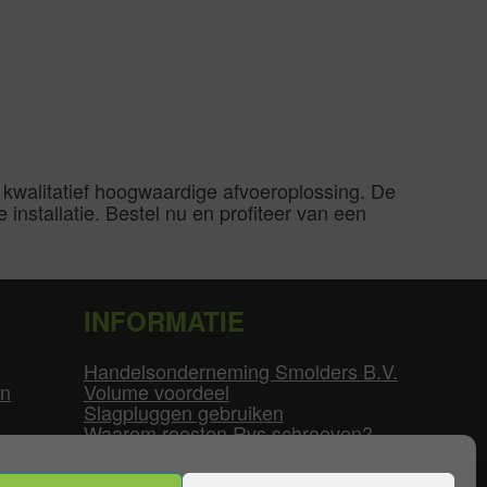
kwalitatief hoogwaardige afvoeroplossing. De
installatie. Bestel nu en profiteer van een
INFORMATIE
Handelsonderneming Smolders B.V.
en
Volume voordeel
Slagpluggen gebruiken
Waarom roesten Rvs schroeven?
Schroefdraad tabel
Pvc-buizen diameters