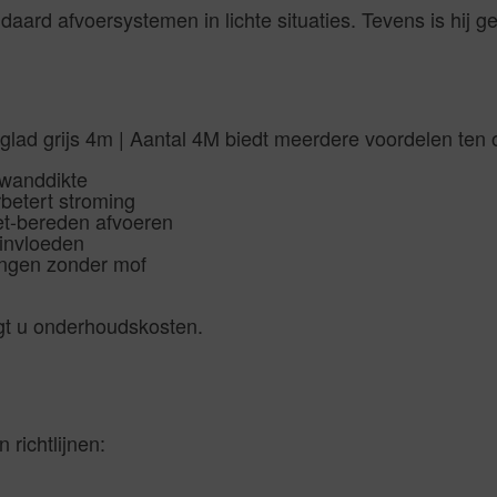
daard afvoersystemen in lichte situaties. Tevens is hij 
d grijs 4m | Aantal 4M biedt meerdere voordelen ten op
 wanddikte
betert stroming
iet-bereden afvoeren
invloeden
tingen zonder mof
agt u onderhoudskosten.
richtlijnen: