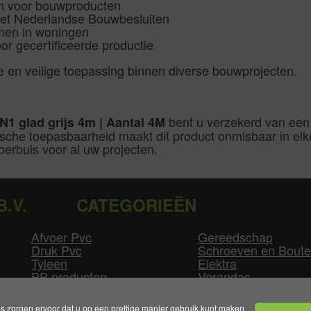
en voor bouwproducten
met Nederlandse Bouwbesluiten
emen in woningen
r gecertificeerde productie
en veilige toepassing binnen diverse bouwprojecten.
bent u verzekerd van een 
1 glad grijs 4m | Aantal 4M
sche toepasbaarheid maakt dit product onmisbaar in elke 
erbuis voor al uw projecten.
B.V.
CATEGORIEËN
Afvoer Pvc
Gereedschap
Druk Pvc
Schroeven en Bout
Tyleen
Elektra
PP producten
Verandas
Las producten
Zwembad
GLW producten
Overige
zorgen ervoor dat u op een prettige manier gebruik kunt maken