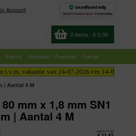
Gecertificeerd veilig
jn Account
Gecertificeerd door:
Trustindex
0 items
-
€ 0,00
Elektra
Verandas
Zwembad
Overige
m. vakantie van 24-07-2026 t/m 14-08-2026 telefoni
 | Aantal 4 M
 80 mm x 1,8 mm SN1
4m | Aantal 4 M
excl.
€
11,42
€
11,42