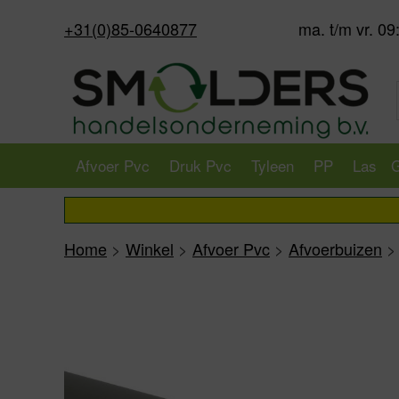
+31(0)85-0640877
ma. t/m vr. 09
Afvoer Pvc
Druk Pvc
Tyleen
PP
Las
G
Home
>
Winkel
>
Afvoer Pvc
>
Afvoerbuizen