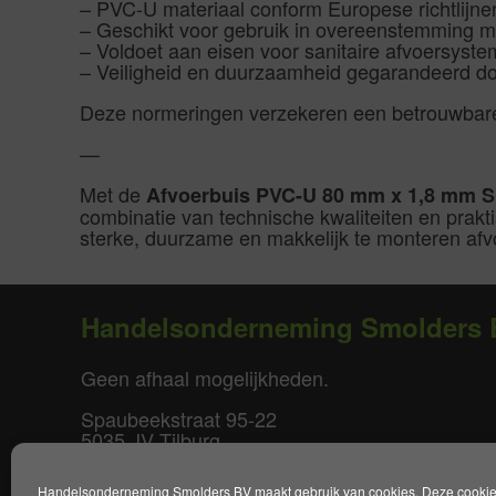
– PVC-U materiaal conform Europese richtlijn
– Geschikt voor gebruik in overeenstemming 
– Voldoet aan eisen voor sanitaire afvoersyst
– Veiligheid en duurzaamheid gegarandeerd doo
Deze normeringen verzekeren een betrouwbare 
—
Met de
Afvoerbuis PVC-U 80 mm x 1,8 mm SN
combinatie van technische kwaliteiten en prakti
sterke, duurzame en makkelijk te monteren afvo
Handelsonderneming Smolders 
Geen afhaal mogelijkheden.
Spaubeekstraat 95-22
5035 JV Tilburg
T. +31(0)85-0640877
Handelsonderneming Smolders BV maakt gebruik van cookies. Deze cookies 