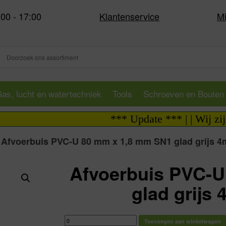
:00 - 17:00
Klantenservice
Mi
as, lucht en watertechniek
Tools
Schroeven en Bouten
*** Update *** | | Wij zijn i.v.
>
Afvoerbuis PVC-U 80 mm x 1,8 mm SN1 glad grijs 4m
Afvoerbuis PVC-U
glad grijs 
Afvoerbuis
Toevoegen aan winkelwagen
PVC-