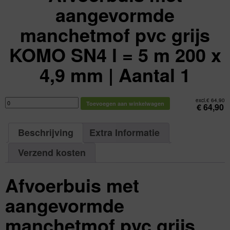
aangevormde
manchetmof pvc grijs
KOMO SN4 l = 5 m 200 x
4,9 mm | Aantal 1
Afvoerbuis
excl.
€
64,90
Toevoegen aan winkelwagen
met
€
64,90
aangevormde
manchetmof
pvc
grijs
Beschrijving
Extra Informatie
KOMO
SN4
l
=
Verzend kosten
5
m
200
x
Afvoerbuis met
4,9
mm
|
Aantal
aangevormde
1
aantal
manchetmof pvc grijs