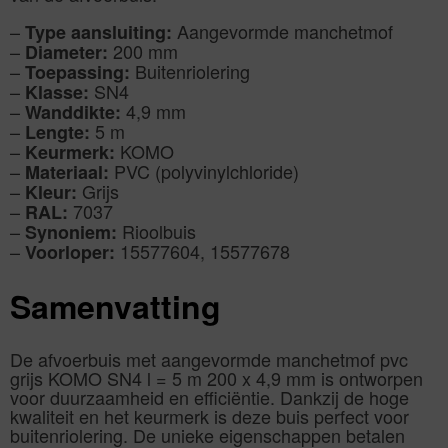
–
Aangevormde manchetmof
Type aansluiting:
–
200 mm
Diameter:
–
Buitenriolering
Toepassing:
–
SN4
Klasse:
–
4,9 mm
Wanddikte:
–
5 m
Lengte:
–
KOMO
Keurmerk:
–
PVC (polyvinylchloride)
Materiaal:
–
Grijs
Kleur:
–
7037
RAL:
–
Rioolbuis
Synoniem:
–
15577604, 15577678
Voorloper:
Samenvatting
De afvoerbuis met aangevormde manchetmof pvc
grijs KOMO SN4 l = 5 m 200 x 4,9 mm is ontworpen
voor duurzaamheid en efficiëntie. Dankzij de hoge
kwaliteit en het keurmerk is deze buis perfect voor
buitenriolering. De unieke eigenschappen betalen