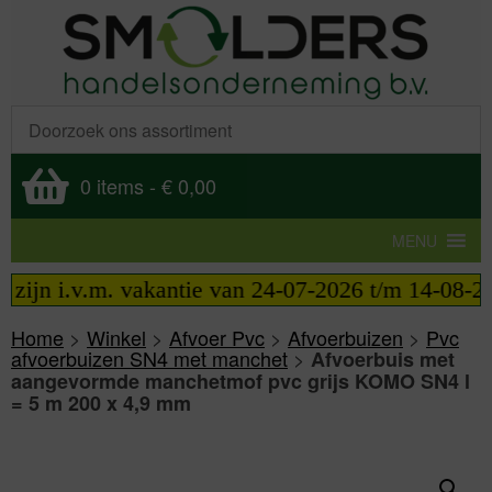
0 items
-
€ 0,00
MENU
jn i.v.m. vakantie van 24-07-2026 t/m 14-08-2026 t
Home
>
Winkel
>
Afvoer Pvc
>
Afvoerbuizen
>
Pvc
afvoerbuizen SN4 met manchet
>
Afvoerbuis met
aangevormde manchetmof pvc grijs KOMO SN4 l
= 5 m 200 x 4,9 mm