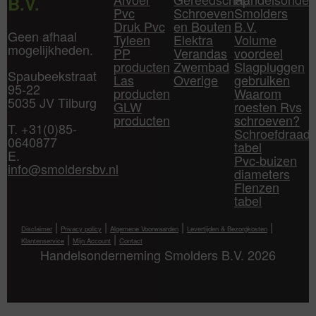
B.V.
Pvc
Schroeven
Smolders
Druk Pvc
en Bouten
B.V.
Geen afhaal
Tyleen
Elektra
Volume
mogelijkheden.
PP
Verandas
voordeel
producten
Zwembad
Slagpluggen
Spaubeekstraat
Las
Overige
gebruiken
95-22
producten
Waarom
5035 JV Tilburg
GLW
roesten Rvs
producten
schroeven?
T. +31(0)85-
Schroefdraad
0640877
tabel
E.
Pvc-buizen
info@smoldersbv.nl
diameters
Flenzen
tabel
|
|
|
|
Disclaimer
Privacy policy
Algemene Voorwaarden
Levertijden & Bezorgkosten
|
|
Klantenservice
Mijn Account
Contact
Handelsonderneming Smolders B.V. 2026