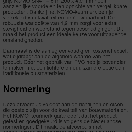
grijs KOMO SN4 l = 5 m 200 x 4,9 mm heeft
aanzienlijke voordelen ten opzichte van vergelijkbare
producten. Dankzij het KOMO-keurmerk ben je
verzekerd van kwaliteit en betrouwbaarheid. De
robuuste wanddikte van 4,9 mm zorgt voor extra
stevigheid en weerstand tegen beschadigingen. Dit
maakt het product een ideale keuze voor uitdagende
omstandigheden.
Daarnaast is de aanleg eenvoudig en kosteneffectief,
wat bijdraagt aan de algehele waarde van het
product. Door het gebruik van PVC heb je bovendien
te maken met een lichtere en duurzamere optie dan
traditionele buismaterialen.
Normering
Deze afvoerbuis voldoet aan de richtlijnen en eisen
die gesteld zijn voor de kwaliteit van bouwmaterialen.
Het KOMO-keurmerk garandeert dat het product
getest en goedgekeurd is volgens de Nederlandse
normeringen. Dit maakt de afvoerbuis met
aangevormde manchetmof pvc grijs KOMO SN4 l = 5