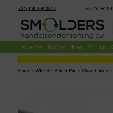
+31(0)85-0640877
ma. t/m vr. 09
Afvoer Pvc
Druk Pvc
Tyleen
PP
Las
G
Home
>
Winkel
>
Afvoer Pvc
>
Afvoerbuizen