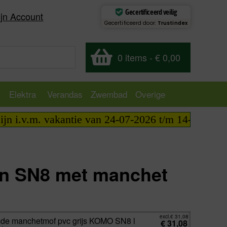
Gecertificeerd veilig
jn Account
Gecertificeerd door:
Trustindex
0 items
-
€ 0,00
Elektra
Verandas
Zwembad
Overige
v.m. vakantie van 24-07-2026 t/m 14-08-2026 telefo
en SN8 met manchet
excl.
€
0,00
incl.
€
0,00
excl.
€
31,08
de manchetmof pvc grijs KOMO SN8 l
€
31,08