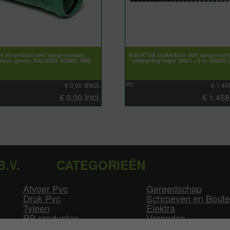
ife afvoerbuis met aangevormde
AQUATUB duikerbuis met aangevorm
mof, groen, RAL6024, KOMO, SN8
rubberring hdpe SN8 l = 6 m DN800 |
excl.
Va:
€
0,00
€
1.45
incl.
€
0,00
€
1.458
B.V.
CATEGORIEËN
Afvoer Pvc
Gereedschap
Druk Pvc
Schroeven en Bout
Tyleen
Elektra
PP producten
Verandas
Las producten
Zwembad