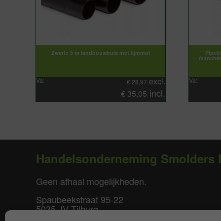
Zwarte 5 m landbouwbuis met lijmmof
Pipel
manchet
excl.
Va:
Va:
€
28,97
incl.
€
35,05
Handelsonderneming Smolders 
Geen afhaal mogelijkheden.
Spaubeekstraat 95-22
5035 JV Tilburg