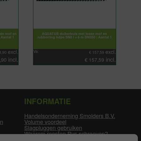
de mof en
AQUATUB duikerbuis met losse mof en
 Aantal 1
rubberring hdpe SN8 l = 6 m DN250 | Aantal 1
excl.
excl.
Va:
8,90
€
157,59
incl.
incl.
,90
€
157,59
INFORMATIE
Handelsonderneming Smolders B.V.
en
Volume voordeel
Slagpluggen gebruiken
Waarom roesten Rvs schroeven?
Schroefdraad tabel