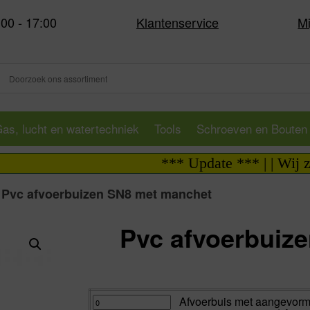
:00 - 17:00
Klantenservice
Mi
as, lucht en watertechniek
Tools
Schroeven en Bouten
*** Update *** | | Wij zijn i.
>
Pvc afvoerbuizen SN8 met manchet
Pvc afvoerbuiz
Va:
Afvoerbuis
Afvoerbuis met aangevorm
met