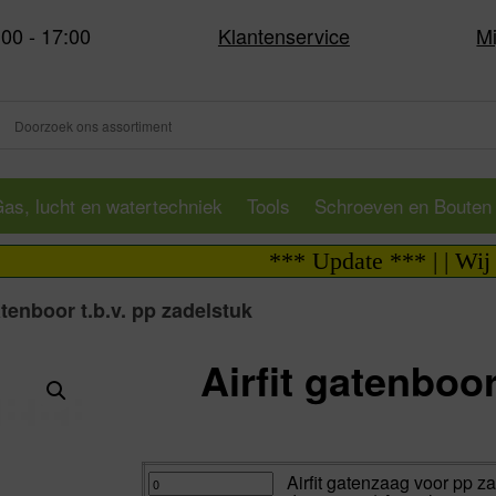
:00 - 17:00
Klantenservice
Mi
as, lucht en watertechniek
Tools
Schroeven en Bouten
*** Update *** | | Wij zijn 
atenboor t.b.v. pp zadelstuk
Airfit gatenboor
Va:
Airfit
Airfit gatenzaag voor pp 
gatenzaag