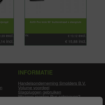
erjongd
Airfit Pvc knie 90° buitendraad x slangtule
excl.
excl.
Va:
1,69
€
13,12
incl.
incl.
,14
€
15,88
INFORMATIE
Handelsonderneming Smolders B.V.
en
Volume voordeel
Slagpluggen gebruiken
Waarom roesten Rvs schroeven?
Schroefdraad tabel