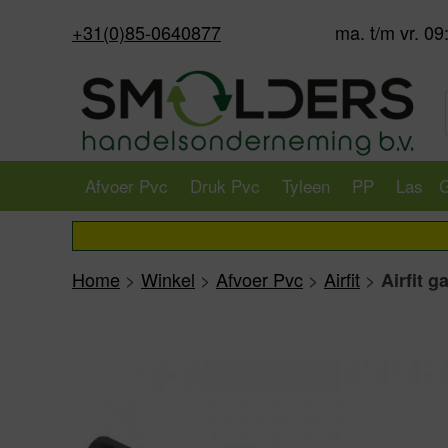
+31(0)85-0640877
ma. t/m vr. 09
Afvoer Pvc
Druk Pvc
Tyleen
PP
Las
G
Home
>
Winkel
>
Afvoer Pvc
>
Airfit
>
Airfit g