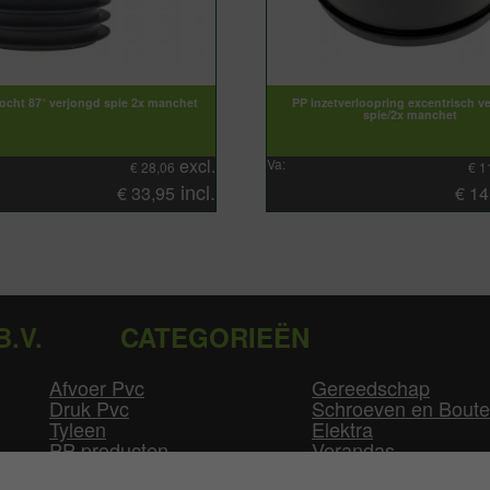
ocht 87° verjongd spie 2x manchet
PP inzetverloopring excentrisch v
spie/2x manchet
excl.
Va:
€
28,06
€
1
incl.
€
33,95
€
14
B.V.
CATEGORIEËN
Afvoer Pvc
Gereedschap
Druk Pvc
Schroeven en Bout
Tyleen
Elektra
PP producten
Verandas
Las producten
Zwembad