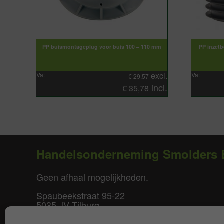
PP buismontageplug voor buis 100 – 110 mm
PP inzetb
excl.
Va:
Va:
€
29,57
incl.
€
35,78
Handelsonderneming Smolders 
Geen afhaal mogelijkheden.
Spaubeekstraat 95-22
5035 JV Tilburg
T. +31(0)85-0640877