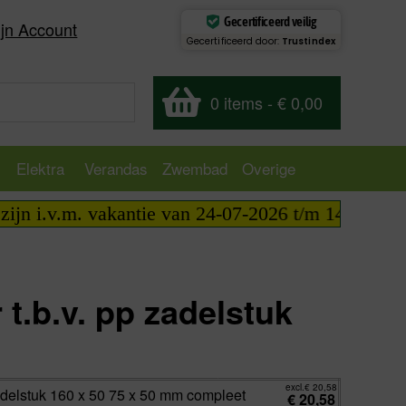
Gecertificeerd veilig
jn Account
Gecertificeerd door:
Trustindex
0 items
-
€ 0,00
Elektra
Verandas
Zwembad
Overige
i.v.m. vakantie van 24-07-2026 t/m 14-08-2026 tel
 t.b.v. pp zadelstuk
excl.
€
20,58
incl.
€
24,90
excl.
€
20,58
zadelstuk 160 x 50 75 x 50 mm compleet
€
20,58