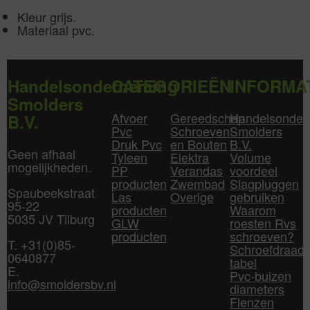
Kleur grijs.
Materiaal pvc.
Handelsonderneming
CATEGORIEËN
INFORMA
Smolders
Afvoer
Gereedschap
Handelsonder
B.V.
Pvc
Schroeven
Smolders
Druk Pvc
en Bouten
B.V.
Geen afhaal
Tyleen
Elektra
Volume
mogelijkheden.
PP
Verandas
voordeel
producten
Zwembad
Slagpluggen
Spaubeekstraat
Las
Overige
gebruiken
95-22
producten
Waarom
5035 JV Tilburg
GLW
roesten Rvs
producten
schroeven?
T. +31(0)85-
Schroefdraad
0640877
tabel
E.
Pvc-buizen
info@smoldersbv.nl
diameters
Flenzen