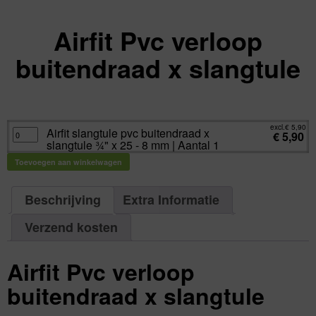
Airfit Pvc verloop
buitendraad x slangtule
excl.
Va:
€
0,00
incl.
€
0,00
excl.
€
5,90
Airfit
Airfit slangtule pvc buitendraad x
€
5,90
slangtule
slangtule ¾" x 25 - 8 mm | Aantal 1
pvc
buitendraad
x
Toevoegen aan winkelwagen
slangtule
¾"
x
25
Beschrijving
Extra Informatie
-
8
mm
|
Verzend kosten
Aantal
1
aantal
Airfit Pvc verloop
buitendraad x slangtule