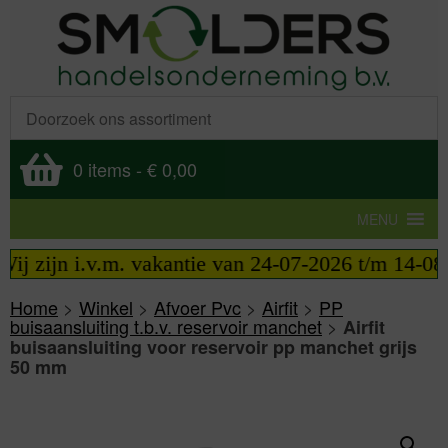
0 items
-
€ 0,00
MENU
j zijn i.v.m. vakantie van 24-07-2026 t/m 14-08-2
Home
>
Winkel
>
Afvoer Pvc
>
Airfit
>
PP
buisaansluiting t.b.v. reservoir manchet
>
Airfit
buisaansluiting voor reservoir pp manchet grijs
50 mm