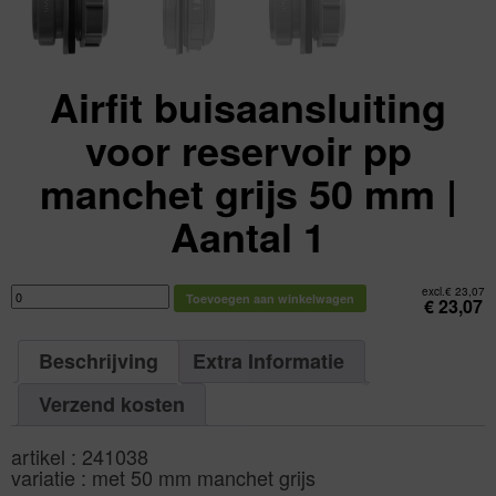
Airfit buisaansluiting
voor reservoir pp
manchet grijs 50 mm |
Aantal 1
Airfit
excl.
€
23,07
Toevoegen aan winkelwagen
buisaansluiting
€
23,07
voor
reservoir
pp
manchet
Beschrijving
Extra Informatie
grijs
50
mm
|
Verzend kosten
Aantal
1
aantal
artikel : 241038
variatie : met 50 mm manchet grijs