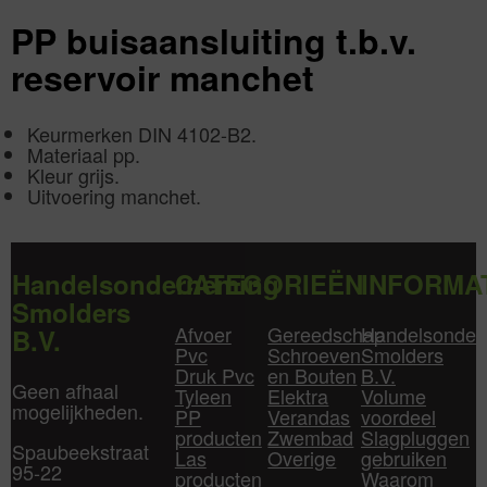
PP buisaansluiting t.b.v.
reservoir manchet
Keurmerken DIN 4102-B2.
Materiaal pp.
Kleur grijs.
Uitvoering manchet.
Handelsonderneming
CATEGORIEËN
INFORMA
Smolders
Afvoer
Gereedschap
Handelsonder
B.V.
Pvc
Schroeven
Smolders
Druk Pvc
en Bouten
B.V.
Geen afhaal
Tyleen
Elektra
Volume
mogelijkheden.
PP
Verandas
voordeel
producten
Zwembad
Slagpluggen
Spaubeekstraat
Las
Overige
gebruiken
95-22
producten
Waarom