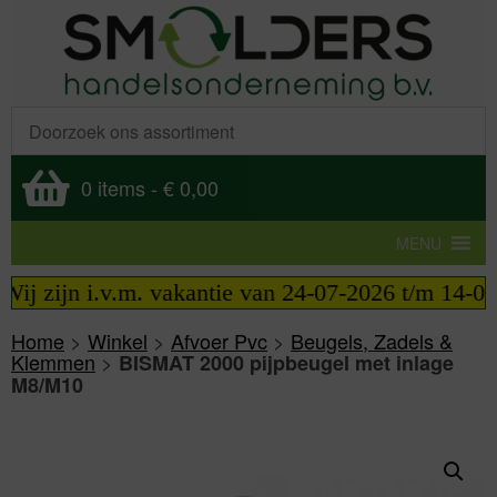
0 items
-
€ 0,00
MENU
j zijn i.v.m. vakantie van 24-07-2026 t/m 14-08-2
Home
>
Winkel
>
Afvoer Pvc
>
Beugels, Zadels &
Klemmen
>
BISMAT 2000 pijpbeugel met inlage
M8/M10