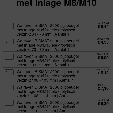
met inlage M8/M10
excl.
Va:
€
4,95
incl.
€
5,99
excl.
€
5,42
Walraven
Walraven BISMAT 2000 pijpbeugel
€
5,42
BISMAT
met inlage M8/M10 elektrolytisch
2000
pijpbeugel
verzinkt 64 - 70 mm | Aantal 1
met
inlage
excl.
€
4,95
Walraven
Walraven BISMAT 2000 pijpbeugel
M8/M10
€
4,95
BISMAT
elektrolytisch
met inlage M8/M10 elektrolytisch
2000
verzinkt
pijpbeugel
verzinkt 73 - 80 mm | Aantal 1
64
met
-
inlage
excl.
€
6,09
70
Walraven
Walraven BISMAT 2000 pijpbeugel
M8/M10
€
6,09
mm
BISMAT
elektrolytisch
met inlage M8/M10 elektrolytisch
|
2000
verzinkt
Aantal
pijpbeugel
verzinkt 83 - 91 mm | Aantal 1
73
1
met
-
aantal
inlage
excl.
€
5,13
80
Walraven
Walraven BISMAT 2000 pijpbeugel
M8/M10
€
5,13
mm
BISMAT
elektrolytisch
met inlage M8/M10 elektrolytisch
|
2000
verzinkt
Aantal
pijpbeugel
verzinkt 100 - 105 mm | Aantal 1
83
1
met
-
aantal
inlage
excl.
€
7,10
91
Walraven
Walraven BISMAT 2000 pijpbeugel
M8/M10
€
7,10
mm
BISMAT
elektrolytisch
met inlage M8/M10 elektrolytisch
|
2000
verzinkt
Aantal
pijpbeugel
verzinkt 108 - 114 mm | Aantal 1
100
1
met
-
aantal
inlage
excl.
€
6,39
105
Walraven
Walraven BISMAT 2000 pijpbeugel
M8/M10
€
6,39
mm
BISMAT
elektrolytisch
met inlage M8/M10 elektrolytisch
|
2000
verzinkt
Aantal
pijpbeugel
verzinkt 116 - 119 mm | Aantal 1
108
1
met