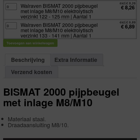
-
aantal
inlage
excl.
€
8,26
114
Walraven
Walraven BISMAT 2000 pijpbeugel
M8/M10
€
8,26
mm
BISMAT
elektrolytisch
met inlage M8/M10 elektrolytisch
|
2000
verzinkt
Aantal
pijpbeugel
verzinkt 122 - 125 mm | Aantal 1
116
1
met
-
aantal
inlage
excl.
€
6,89
119
Walraven
Walraven BISMAT 2000 pijpbeugel
M8/M10
€
6,89
mm
BISMAT
elektrolytisch
met inlage M8/M10 elektrolytisch
|
2000
verzinkt
Aantal
pijpbeugel
verzinkt 133 - 141 mm | Aantal 1
122
1
met
-
aantal
inlage
125
Toevoegen aan winkelwagen
M8/M10
mm
elektrolytisch
|
verzinkt
Aantal
133
1
-
Beschrijving
Extra Informatie
aantal
141
mm
|
Verzend kosten
Aantal
1
aantal
BISMAT 2000 pijpbeugel
met inlage M8/M10
Materiaal staal.
Draadaansluiting M8/10.