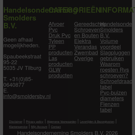
Handelsonderneming
CATEGORIEËN
INFORMA
Smolders
Afvoer
Gereedschap
Handelsonder
B.V.
Pvc
Schroeven
Smolders
Druk Pvc
en Bouten
B.V.
Geen afhaal
Tyleen
Elektra
Volume
mogelijkheden.
PP
Verandas
voordeel
producten
Zwembad
Slagpluggen
Spaubeekstraat
Las
Overige
gebruiken
95-22
producten
Waarom
5035 JV Tilburg
GLW
roesten Rvs
producten
schroeven?
T. +31(0)85-
Schroefdraad
0640877
tabel
E.
Pvc-buizen
info@smoldersbv.nl
diameters
Flenzen
tabel
|
|
|
|
Disclaimer
Privacy policy
Algemene Voorwaarden
Levertijden & Bezorgkosten
|
|
Klantenservice
Mijn Account
Contact
Handelsonderneming Smolders B.V. 2026